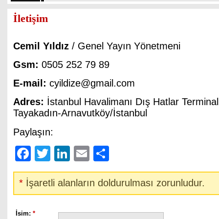
İletişim
Cemil Yıldız
/ Genel Yayın Yönetmeni
Gsm:
0505 252 79 89
E-mail:
cyildize@gmail.com
Adres:
İstanbul Havalimanı Dış Hatlar Termina
Tayakadın-Arnavutköy/İstanbul
Paylaşın:
Facebook
Twitter
LinkedIn
Email
Share
*
İşaretli alanların doldurulması zorunludur.
İsim:
*