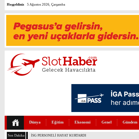
Hoşgeldiniz
5 Ağustos 2026, Çarşamba
Dünya
Eğitim
Ekonomi
Genel
Gündem
Son Dakika
PEGASUS’TAN HUKUKTA YAPAY ZEKA DEVRİMİ