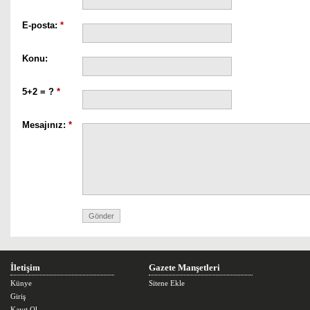
E-posta:
*
Konu:
5+2 = ?
*
Mesajınız:
*
İletişim
Gazete Manşetleri
Künye
Sitene Ekle
Giriş
Kayıt Ol