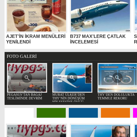
AJET’İN İKRAM MENÜLERİ
B737 MAX’LERE ÇATLAK
S
YENİLENDİ
İNCELEMESİ
FOTO GALERİ
PEGASUS’TAN BAGAJ
MURAT ÜLKER’DEN
THY’DEN DOLULUKTA
TESLİMİNDE DEVRİM
THY’NİN DÖNÜŞÜM
TEMMUZ REKORU
HİKAYESİNE ÖVGÜ