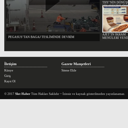
THY’NİN DÖNÜ
HİKAYESİNE ÖV
AJET’İN İKRAM
PEGASUS’TAN BAGAJ TESLİMİNDE DEVRİM
MENÜLERİ YENİ
İletişim
Gazete Manşetleri
Künye
Sitene Ekle
Giriş
Kayıt Ol
© 2017
Slot Haber
Tüm Hakları Saklıdır ~ İzinsiz ve kaynak gösterilmeden yayınlanamaz.