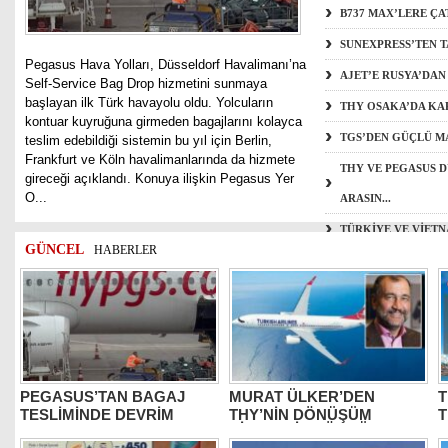
B737 MAX’LERE ÇA
SUNEXPRESS’TEN 
Pegasus Hava Yolları, Düsseldorf Havalimanı’na
AJET’E RUSYA’DA
Self-Service Bag Drop hizmetini sunmaya
başlayan ilk Türk havayolu oldu. Yolcuların
THY OSAKA’DA KA
kontuar kuyruğuna girmeden bagajlarını kolayca
TGS’DEN GÜÇLÜ M
teslim edebildiği sistemin bu yıl için Berlin,
Frankfurt ve Köln havalimanlarında da hizmete
THY VE PEGASUS D
gireceği açıklandı. Konuya ilişkin Pegasus Yer
O...
ARASIN...
TÜRKİYE VE VİETN
GÜNCEL
HABERLER
SEZON ORTASINDA
PEGASUS’TAN BAGAJ
MURAT ÜLKER’DEN
T
TESLİMİNDE DEVRİM
THY’NİN DÖNÜŞÜM
HİKAYESİNE ÖVGÜ