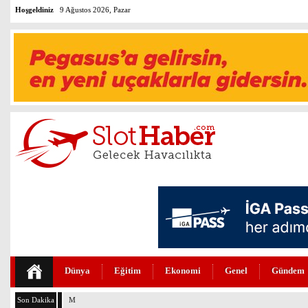
Hoşgeldiniz
9 Ağustos 2026, Pazar
Dünya
Eğitim
Ekonomi
Genel
Gündem
Son Dakika
MURAT ÜLKER’DEN THY’NİN DÖNÜŞÜM HİKAYESİNE ÖVGÜ