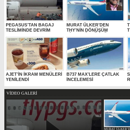
PEGASUS’TAN BAGAJ
MURAT ÜLKER’DEN
T
TESLİMİNDE DEVRİM
THY’NİN DÖNÜŞÜM
HİKAYESİNE ÖVGÜ
AJET’İN İKRAM MENÜLERİ
B737 MAX’LERE ÇATLAK
S
YENİLENDİ
İNCELEMESİ
VİDEO GALERİ
MURAT ÜLKER’