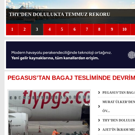
THY’DEN DOLULUKTA TEMMUZ REKORU
1
2
3
4
5
6
7
8
9
10
PEGASUS’TAN BAGAJ TESLİMİNDE DEVRİ
PEGASUS’TAN BAG
MURAT ÜLKER’DEN
ÖV...
THY’DEN DOLULU
AJET’İN İKRAM ME