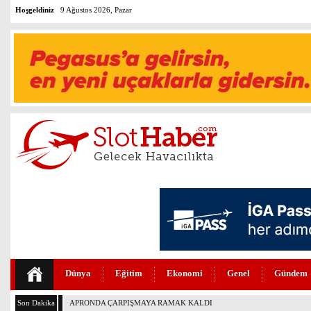
Hoşgeldiniz
9 Ağustos 2026, Pazar
Dünya
Eğitim
Ekonomi
Genel
Gündem
Son Dakika
PEGASUS’TAN BAGAJ TESLİMİNDE DEVRİM