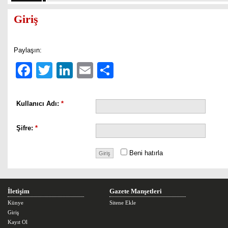
Giriş
Paylaşın:
Facebook
Twitter
LinkedIn
Email
Share
Kullanıcı Adı:
*
Şifre:
*
Beni hatırla
İletişim
Gazete Manşetleri
Künye
Sitene Ekle
Giriş
Kayıt Ol