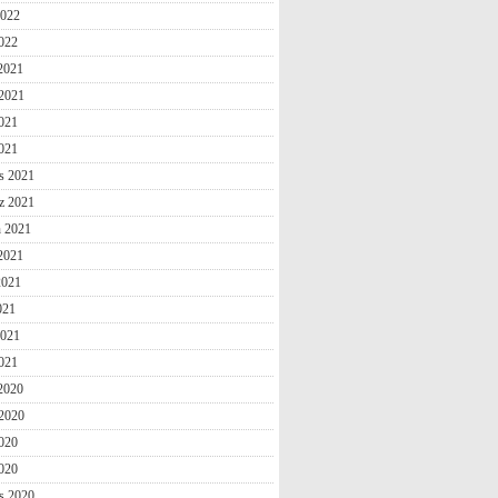
2022
022
 2021
2021
021
2021
s 2021
z 2021
n 2021
2021
2021
021
2021
021
 2020
2020
020
2020
s 2020