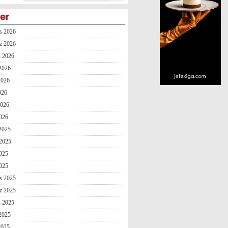
ler
s 2026
z 2026
n 2026
2026
2026
026
2026
026
 2025
2025
025
2025
s 2025
z 2025
n 2025
2025
2025