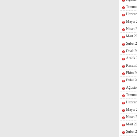
Temmu
Hazira
Mayıs 
Nisan 
Mart 2
Şubat 
Ocak 2
Aralık
Kasım 
Ekim 2
Eylül 
Ağusto
Temmu
Hazira
Mayıs 
Nisan 
Mart 2
Şubat 