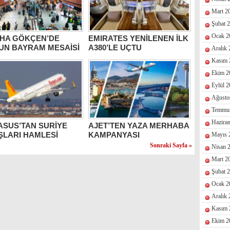
Mart 2
Şubat 
Ocak 2
İHA GÖKÇEN’DE
EMIRATES YENİLENEN İLK
UN BAYRAM MESAİSİ
A380’LE UÇTU
Aralık
Kasım 
Ekim 2
Eylül 
Ağusto
Temmu
Hazira
ASUS’TAN SURİYE
AJET’TEN YAZA MERHABA
ŞLARI HAMLESİ
KAMPANYASI
Mayıs 
Sonraki Sayfa »
Nisan 
Mart 2
Şubat 
Ocak 2
Aralık
Kasım 
Ekim 2