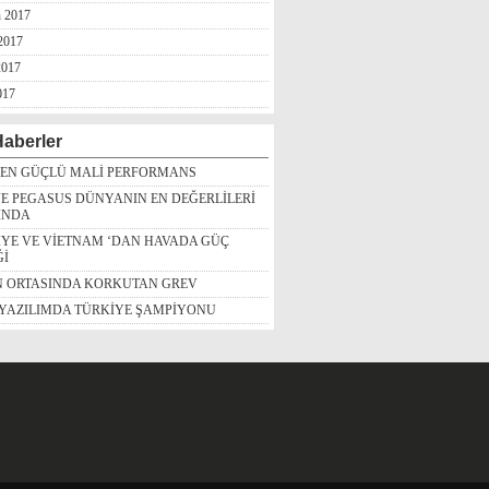
n 2017
2017
2017
017
aberler
DEN GÜÇLÜ MALİ PERFORMANS
E PEGASUS DÜNYANIN EN DEĞERLİLERİ
INDA
İYE VE VİETNAM ‘DAN HAVADA GÜÇ
Ğİ
N ORTASINDA KORKUTAN GREV
 YAZILIMDA TÜRKİYE ŞAMPİYONU