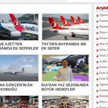
Arşiv
Ağusto
Temmu
Hazira
Mayıs 
Nisan 
VE AJET’TEN
THY’DEN BAYRAMDA 365
Mart 2
RAMDA EK SEFERLER
EK SEFER
Şubat 
Ocak 2
Aralık
Kasım 
Ekim 2
Eylül 
Ağusto
HA GÖKÇEN’İN EN
İGA’DAN YAZ SEZONUNDA
İ KONUĞU
BÜYÜK HEDEFLER
Temmu
Hazira
Mayıs 
Nisan 