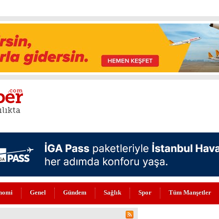
nomi
Genel
Gündem
Sağlık
Spor
Tüm Manşetler
N DEĞERLİLERİ ARASINDA