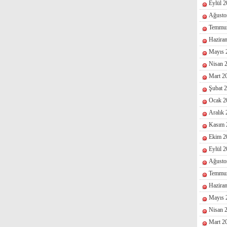
Eylül 
Ağusto
Temmu
Hazira
Mayıs 
Nisan 
Mart 2
Şubat 
Ocak 2
Aralık
Kasım 
Ekim 2
Eylül 
Ağusto
Temmu
Hazira
Mayıs 
Nisan 
Mart 2