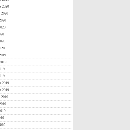
z 2020
n 2020
2020
2020
020
2020
020
 2019
2019
019
2019
s 2019
z 2019
n 2019
2019
2019
019
2019