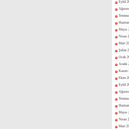
Eylül 
Ağusto
Temmu
Hazira
Mayıs 
Nisan 
Mart 2
Şubat 
Ocak 2
Aralık
Kasım 
Ekim 2
Eylül 
Ağusto
Temmu
Hazira
Mayıs 
Nisan 
Mart 2