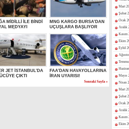
Mart 2
Şubat 
Ocak 2
A MİDİLLİ İLE BİNDİ
MNG KARGO BURSA’DAN
YAL MEDYAYI
UÇUŞLARA BAŞLIYOR
Aralık
ADI (VİDEO)
Kasım 
Ekim 2
Eylül 
Ağusto
Temmu
Hazira
R JET İSTANBUL’DA
FAA’DAN HAVAYOLLARINA
ÜCÜYE ÇIKTI
İRAN UYARISI!
Mayıs 
Sonraki Sayfa »
Nisan 
Mart 2
Şubat 
Ocak 2
Aralık
Kasım 
Ekim 2