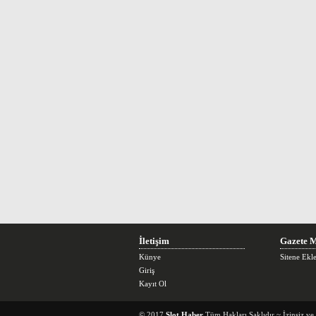
İletişim
Gazete M
Künye
Sitene Ekl
Giriş
Kayıt Ol
© 2017
Slot Haber
Tüm Hakları Saklıdır ~ İzinsiz v