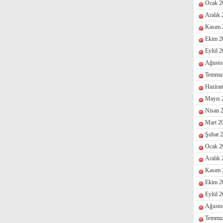
Ocak 2
Aralık
Kasım 
Ekim 2
Eylül 
Ağusto
Temmu
Hazira
Mayıs 
Nisan 
Mart 2
Şubat 
Ocak 2
Aralık
Kasım 
Ekim 2
Eylül 
Ağusto
Temmu