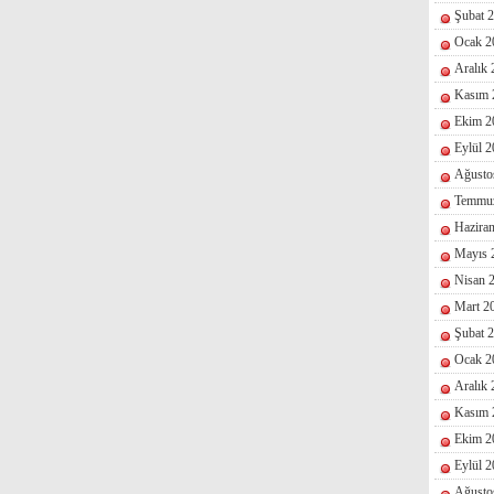
Şubat 
Ocak 2
Aralık
Kasım 
Ekim 2
Eylül 
Ağusto
Temmu
Hazira
Mayıs 
Nisan 
Mart 2
Şubat 
Ocak 2
Aralık
Kasım 
Ekim 2
Eylül 
Ağusto