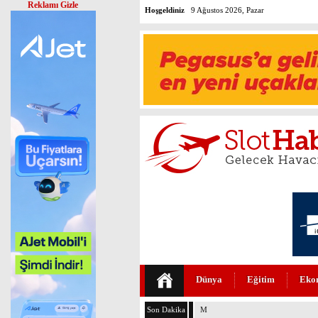
Reklamı Gizle
Hoşgeldiniz
9 Ağustos 2026, Pazar
Dünya
Eğitim
Eko
Son Dakika
MURAT ÜLKER’DEN THY’NİN 