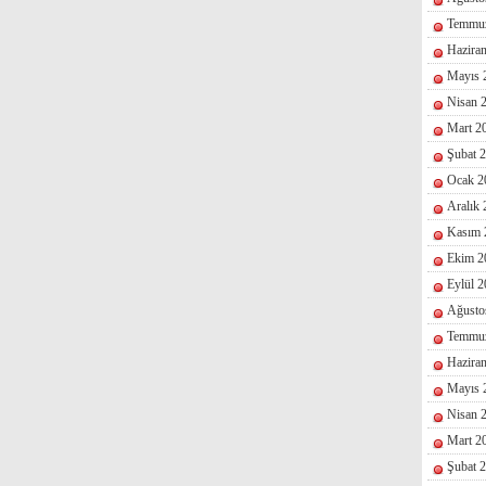
Temmu
Hazira
Mayıs 
Nisan 
Mart 2
Şubat 
Ocak 2
Aralık
Kasım 
Ekim 2
Eylül 
Ağusto
Temmu
Hazira
Mayıs 
Nisan 
Mart 2
Şubat 