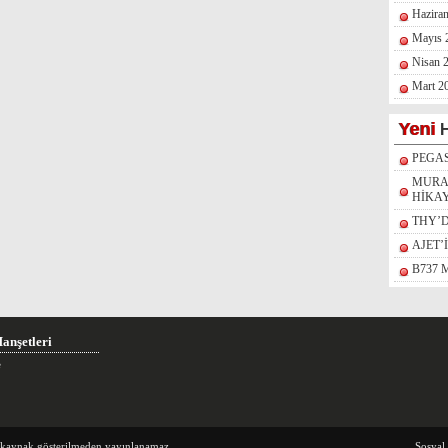
Hazira
Mayıs 
Nisan 
Mart 2
Yeni
H
PEGAS
MURA
HİKA
THY’
AJET’
B737 
anşetleri
e
e kaynak gösterilmeden yayınlanamaz.
Sosyal