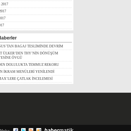
n 2017
2017
2017
017
aberler
US’TAN BAGAJ TESLİMİNDE DEVRİM
T ÜLKER’DEN THY’NİN DÖNÜŞÜM
YESİNE ÖVGÜ
DEN DOLULUKTA TEMMUZ REKORU
İN İKRAM MENÜLERİ YENİLENDİ
MAX’LERE ÇATLAK İNCELEMESİ
 Medya: