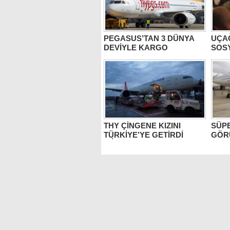
PEGASUS’TAN 3 DÜNYA
UÇAĞ
DEVİYLE KARGO
SOS
ANLAŞMASI
SALL
THY ÇİNGENE KIZINI
SÜPE
TÜRKİYE’YE GETİRDİ
GÖR
(VİDEO)