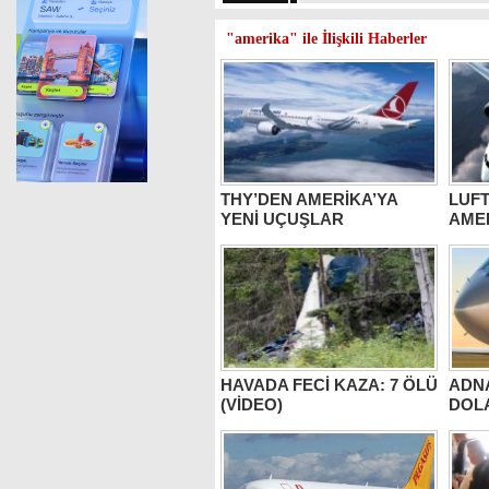
"amerika" ile İlişkili Haberler
THY’DEN AMERİKA’YA
LUF
YENİ UÇUŞLAR
AMER
HAVADA FECİ KAZA: 7 ÖLÜ
ADNA
(VİDEO)
DOL