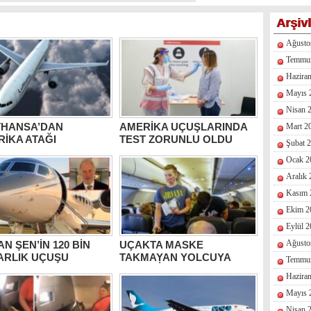
Arşiv
Ağusto
Temmu
Hazira
Mayıs 
Nisan 
THANSA’DAN
AMERİKA UÇUŞLARINDA
Mart 2
İKA ATAĞI
TEST ZORUNLU OLDU
Şubat 
Ocak 2
Aralık
Kasım 
Ekim 2
Eylül 
Ağusto
N ŞEN’İN 120 BİN
UÇAKTA MASKE
ARLIK UÇUŞU
TAKMAYAN YOLCUYA
Temmu
KARA LİSTE
Hazira
Mayıs 
Nisan 