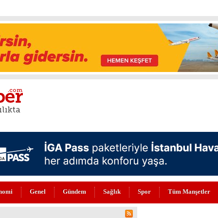
nomi
Genel
Gündem
Sağlık
Spor
Tüm Manşetler
DÖNÜŞÜM HİKAYESİNE ÖVGÜ