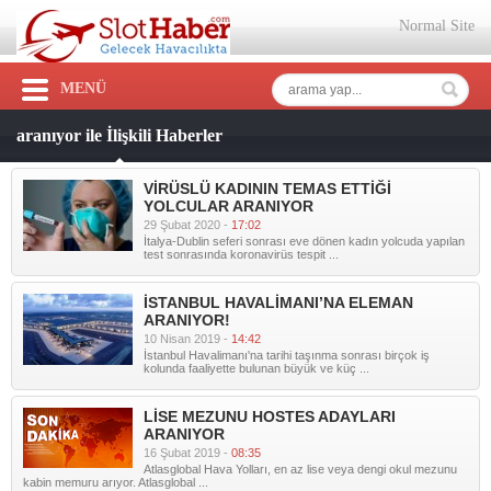
Normal Site
MENÜ
aranıyor ile İlişkili Haberler
VİRÜSLÜ KADININ TEMAS ETTİĞİ
YOLCULAR ARANIYOR
29 Şubat 2020 -
17:02
İtalya-Dublin seferi sonrası eve dönen kadın yolcuda yapılan
test sonrasında koronavirüs tespit ...
İSTANBUL HAVALİMANI’NA ELEMAN
ARANIYOR!
10 Nisan 2019 -
14:42
İstanbul Havalimanı'na tarihi taşınma sonrası birçok iş
kolunda faaliyette bulunan büyük ve küç ...
LİSE MEZUNU HOSTES ADAYLARI
ARANIYOR
16 Şubat 2019 -
08:35
Atlasglobal Hava Yolları, en az lise veya dengi okul mezunu
kabin memuru arıyor. Atlasglobal ...