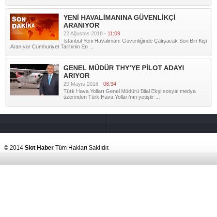
YENİ HAVALİMANINA GÜVENLİKÇİ
ARANIYOR
22 Ağustos 2018 -
11:09
İstanbul Yeni Havalimanı Güvenliğinde Çalışacak Son Bin Kişi
Aranıyor Cumhuriyet Tarihinin En ...
GENEL MÜDÜR THY’YE PİLOT ADAYI
ARIYOR
29 Mayıs 2018 -
08:34
Türk Hava Yolları Genel Müdürü Bilal Ekşi sosyal medya
üzerinden Türk Hava Yolları’nın yetiştir ...
© 2014
Slot Haber
Tüm Hakları Saklıdır.