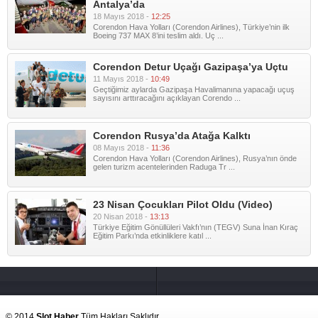
Antalya’da
18 Mayıs 2018 -
12:25
Corendon Hava Yolları (Corendon Airlines), Türkiye’nin ilk
Boeing 737 MAX 8’ini teslim aldı. Uç ...
Corendon Detur Uçağı Gazipaşa’ya Uçtu
11 Mayıs 2018 -
10:49
Geçtiğimiz aylarda Gazipaşa Havalimanına yapacağı uçuş
sayısını arttıracağını açıklayan Corendo ...
Corendon Rusya’da Atağa Kalktı
08 Mayıs 2018 -
11:36
Corendon Hava Yolları (Corendon Airlines), Rusya’nın önde
gelen turizm acentelerinden Raduga Tr ...
23 Nisan Çocukları Pilot Oldu (Video)
20 Nisan 2018 -
13:13
Türkiye Eğitim Gönüllüleri Vakfı’nın (TEGV) Suna İnan Kıraç
Eğitim Parkı’nda etkinliklere katıl ...
© 2014
Slot Haber
Tüm Hakları Saklıdır.