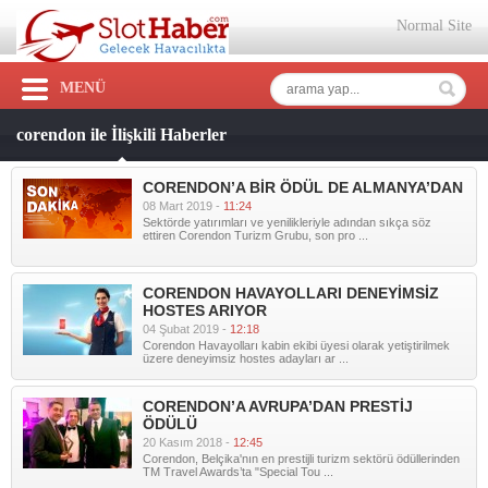
Normal Site
MENÜ
corendon ile İlişkili Haberler
CORENDON’A BİR ÖDÜL DE ALMANYA’DAN
08 Mart 2019 -
11:24
Sektörde yatırımları ve yenilikleriyle adından sıkça söz
ettiren Corendon Turizm Grubu, son pro ...
CORENDON HAVAYOLLARI DENEYİMSİZ
HOSTES ARIYOR
04 Şubat 2019 -
12:18
Corendon Havayolları kabin ekibi üyesi olarak yetiştirilmek
üzere deneyimsiz hostes adayları ar ...
CORENDON’A AVRUPA’DAN PRESTİJ
ÖDÜLÜ
20 Kasım 2018 -
12:45
Corendon, Belçika'nın en prestijli turizm sektörü ödüllerinden
TM Travel Awards’ta "Special Tou ...