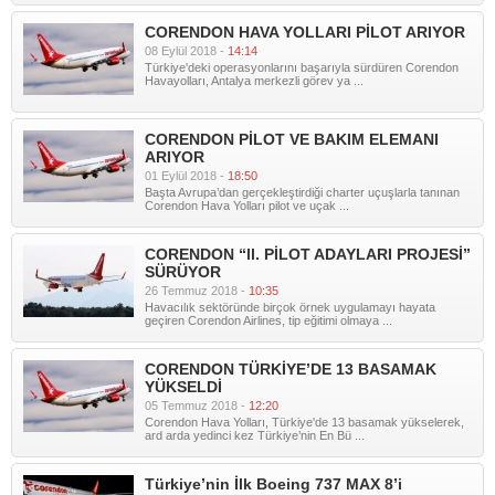
CORENDON HAVA YOLLARI PİLOT ARIYOR
08 Eylül 2018 -
14:14
Türkiye'deki operasyonlarını başarıyla sürdüren Corendon
Havayolları, Antalya merkezli görev ya ...
CORENDON PİLOT VE BAKIM ELEMANI
ARIYOR
01 Eylül 2018 -
18:50
Başta Avrupa’dan gerçekleştirdiği charter uçuşlarla tanınan
Corendon Hava Yolları pilot ve uçak ...
CORENDON “ll. PİLOT ADAYLARI PROJESİ”
SÜRÜYOR
26 Temmuz 2018 -
10:35
Havacılık sektöründe birçok örnek uygulamayı hayata
geçiren Corendon Airlines, tip eğitimi olmaya ...
CORENDON TÜRKİYE’DE 13 BASAMAK
YÜKSELDİ
05 Temmuz 2018 -
12:20
Corendon Hava Yolları, Türkiye'de 13 basamak yükselerek,
ard arda yedinci kez Türkiye’nin En Bü ...
Türkiye’nin İlk Boeing 737 MAX 8’i