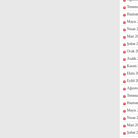
Temmu
Hazira
Mayıs 
Nisan 
Mart 2
Şubat 
Ocak 2
Aralık
Kasım 
Ekim 2
Eylül 
Ağusto
Temmu
Hazira
Mayıs 
Nisan 
Mart 2
Şubat 