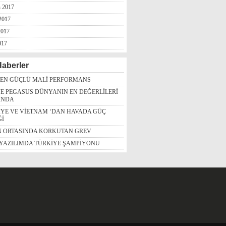
n 2017
2017
2017
017
aberler
DEN GÜÇLÜ MALİ PERFORMANS
E PEGASUS DÜNYANIN EN DEĞERLİLERİ
INDA
İYE VE VİETNAM ‘DAN HAVADA GÜÇ
Ğİ
N ORTASINDA KORKUTAN GREV
 YAZILIMDA TÜRKİYE ŞAMPİYONU