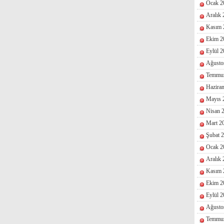
Ocak 2
Aralık
Kasım 
Ekim 2
Eylül 
Ağusto
Temmu
Hazira
Mayıs 
Nisan 
Mart 2
Şubat 
Ocak 2
Aralık
Kasım 
Ekim 2
Eylül 
Ağusto
Temmu