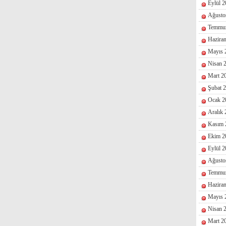
Eylül 
Ağusto
Temmu
Hazira
Mayıs 
Nisan 
Mart 2
Şubat 
Ocak 2
Aralık
Kasım 
Ekim 2
Eylül 
Ağusto
Temmu
Hazira
Mayıs 
Nisan 
Mart 2