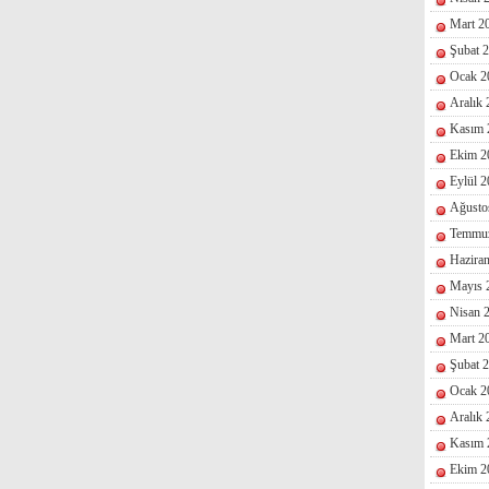
Mart 2
Şubat 
Ocak 2
Aralık
Kasım 
Ekim 2
Eylül 
Ağusto
Temmu
Hazira
Mayıs 
Nisan 
Mart 2
Şubat 
Ocak 2
Aralık
Kasım 
Ekim 2