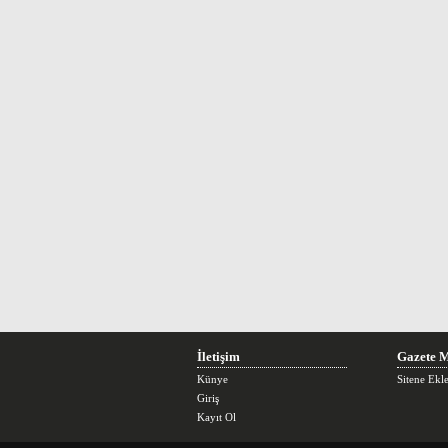
İletişim
Gazete M
Künye
Sitene Ekl
Giriş
Kayıt Ol