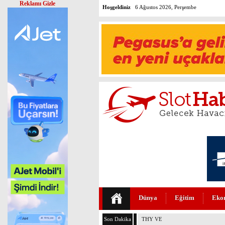
Reklamı Gizle
Hoşgeldiniz
6 Ağustos 2026, Perşembe
Dünya
Eğitim
Eko
Son Dakika
THY VE PEGASUS DÜNYANIN E