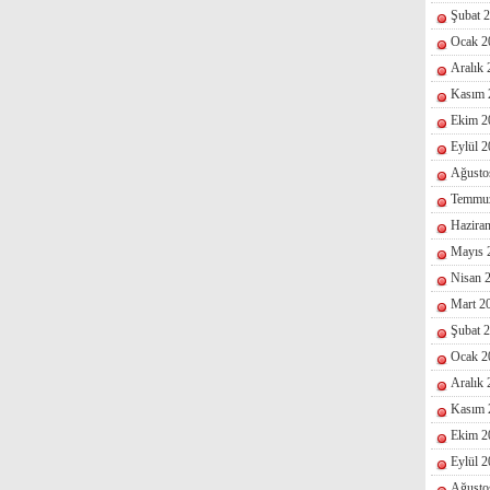
Şubat 
Ocak 2
Aralık
Kasım 
Ekim 2
Eylül 
Ağusto
Temmu
Hazira
Mayıs 
Nisan 
Mart 2
Şubat 
Ocak 2
Aralık
Kasım 
Ekim 2
Eylül 
Ağusto