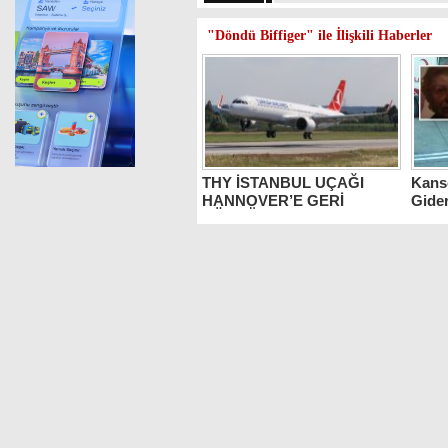
"Döndü Biffiger" ile İlişkili Haberler
THY İSTANBUL UÇAĞI
Kanse
HANNOVER’E GERİ
Gide
DÖNDÜ