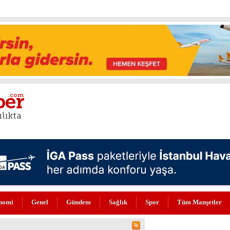
nomi
Genel
Gündem
Sağlık
Spor
Tüm Manşetler
N DEĞERLİLERİ ARASINDA