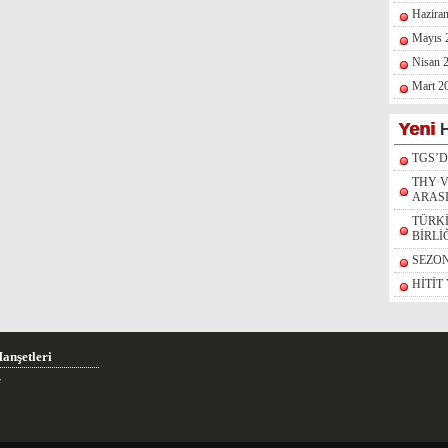
Hazira
Mayıs 
Nisan 
Mart 2
Yeni
H
TGS’
THY V
ARAS
TÜRK
BİRLİ
SEZO
HİTİT
anşetleri
e