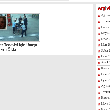
Arşiv
Ağusto
Temmu
Hazira
Mayıs 
Nisan 
r Tedavisi İçin Uçuşa
Mart 2
rken Öldü
Şubat 
Ocak 2
Aralık
Kasım 
Ekim 2
Eylül 
Ağusto
Temmu
Hazira
Mayıs 
Nisan 