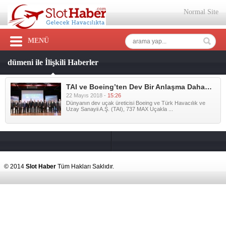
Normal Site
MENÜ
dümeni ile İlişkili Haberler
TAI ve Boeing’ten Dev Bir Anlaşma Daha…
22 Mayıs 2018 -
15:26
Dünyanın dev uçak üreticisi Boeing ve Türk Havacılık ve
Uzay Sanayii A.Ş. (TAI), 737 MAX Uçakla ...
© 2014
Slot Haber
Tüm Hakları Saklıdır.