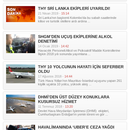
THY SRİ LANKA EKİPLERİ UYARILDI!
21 Nisan 2019 -
15:14
Sri Lanka’nın başkenti Kolombo’da bu sabah saatlerinde
kilise ve turistik otellere ardı ardına ...
SHGM’DEN UÇUŞ EKİPLERİNE ALKOL
DENETİMİ
14 Ocak 2019 -
14:42
Havacılık Personeli Alkol ve Psikoaktif Madde Kontrollerine
İlişkin 2018 yılı sonunda yayımlana ...
THY 10 YOLCUNUN HAYATI İÇİN SEFERBER
OLDU
17 Ağustos 2018 -
14:44
Türk Hava Yolları’nın Mauritius-İstanbul uçuşunu yapan 261
kişilik uçakta 10 yolcu, yüksek ateş ...
DHMİ’DEN ÜST DÜZEY KONUKLARA
KUSURSUZ HİZMET
11 Temmuz 2018 -
13:20
Devlet Hava Meydanları İşletmesi (DHMİ) ekipleri,
Cumhurbaşkanı Erdoğan'ın yemin töreni ve gör ...
HAVALİMANINDA ‘UBER’E CEZA YAĞDI