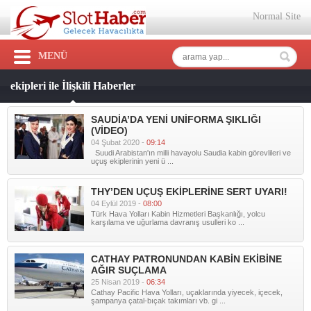
Normal Site
MENÜ
ekipleri ile İlişkili Haberler
SAUDİA’DA YENİ UNİFORMA ŞIKLIĞI
(VİDEO)
04 Şubat 2020 -
09:14
Suudi Arabistan'ın milli havayolu Saudia kabin görevlileri ve
uçuş ekiplerinin yeni ü ...
THY’DEN UÇUŞ EKİPLERİNE SERT UYARI!
04 Eylül 2019 -
08:00
Türk Hava Yolları Kabin Hizmetleri Başkanlığı, yolcu
karşılama ve uğurlama davranış usulleri ko ...
CATHAY PATRONUNDAN KABİN EKİBİNE
AĞIR SUÇLAMA
25 Nisan 2019 -
06:34
Cathay Pacific Hava Yolları, uçaklarında yiyecek, içecek,
şampanya çatal-bıçak takımları vb. gi ...