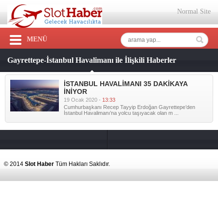
Normal Site
MENÜ
Gayrettepe-İstanbul Havalimanı ile İlişkili Haberler
İSTANBUL HAVALİMANI 35 DAKİKAYA
İNİYOR
19 Ocak 2020 -
13:33
Cumhurbaşkanı Recep Tayyip Erdoğan Gayrettepe’den
İstanbul Havalimanı’na yolcu taşıyacak olan m ...
© 2014
Slot Haber
Tüm Hakları Saklıdır.