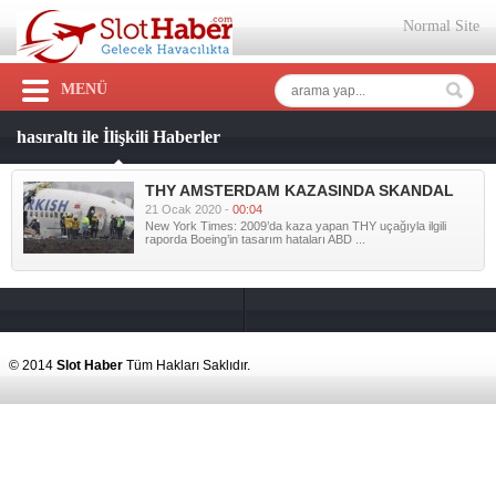
Normal Site
MENÜ
hasıraltı ile İlişkili Haberler
THY AMSTERDAM KAZASINDA SKANDAL
21 Ocak 2020 -
00:04
New York Times: 2009’da kaza yapan THY uçağıyla ilgili
raporda Boeing’in tasarım hataları ABD ...
© 2014
Slot Haber
Tüm Hakları Saklıdır.