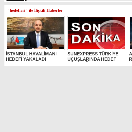
"hedefleri" ile İlişkili Haberler
İSTANBUL HAVALİMANI
SUNEXPRESS TÜRKİYE
A
HEDEFİ YAKALADI
UÇUŞLARINDA HEDEF
R
BÜYÜTTÜ