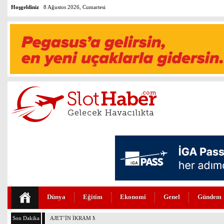
Hoşgeldiniz
8 Ağustos 2026, Cumartesi
Dünya
Eğitim
Ekonomi
Genel
Gündem
Son Dakika
AJET’İN İKRAM MENÜLERİ YENİLENDİ