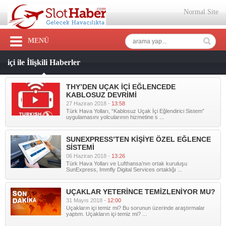
Normal Site
MENÜ
içi ile İlişkili Haberler
THY’DEN UÇAK İÇİ EĞLENCEDE
KABLOSUZ DEVRİMİ
27 Haziran 2018 -
13:58
Türk Hava Yolları, “Kablosuz Uçak İçi Eğlendirici Sistem”
uygulamasını yolcularının hizmetine s ...
SUNEXPRESS’TEN KİŞİYE ÖZEL EĞLENCE
SİSTEMİ
06 Haziran 2018 -
13:26
Türk Hava Yolları ve Lufthansa’nın ortak kuruluşu
SunExpress, Immfly Digital Services ortaklığı ...
UÇAKLAR YETERİNCE TEMİZLENİYOR MU?
31 Mayıs 2018 -
12:00
Uçakların içi temiz mi? Bu sorunun üzerinde araştırmalar
yaptım. Uçakların içi temiz mi? ...