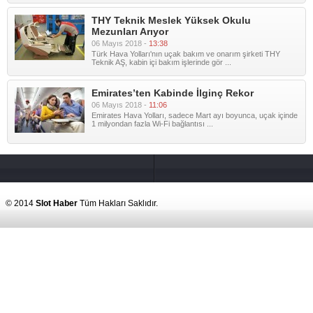
THY Teknik Meslek Yüksek Okulu
Mezunları Arıyor
06 Mayıs 2018 -
13:38
Türk Hava Yolları'nın uçak bakım ve onarım şirketi THY
Teknik AŞ, kabin içi bakım işlerinde gör ...
Emirates’ten Kabinde İlginç Rekor
06 Mayıs 2018 -
11:06
Emirates Hava Yolları, sadece Mart ayı boyunca, uçak içinde
1 milyondan fazla Wi-Fi bağlantısı ...
© 2014
Slot Haber
Tüm Hakları Saklıdır.