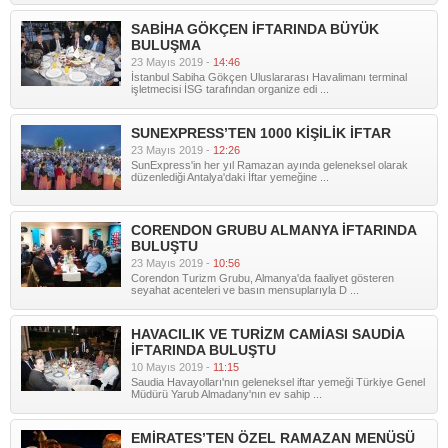
SABİHA GÖKÇEN İFTARINDA BÜYÜK
BULUŞMA
23 Mayıs 2019 -
14:46
İstanbul Sabiha Gökçen Uluslararası Havalimanı terminal
işletmecisi İSG tarafından organize edi ...
SUNEXPRESS’TEN 1000 KİŞİLİK İFTAR
23 Mayıs 2019 -
12:26
SunExpress'in her yıl Ramazan ayında geleneksel olarak
düzenlediği Antalya'daki İftar yemeğine ...
CORENDON GRUBU ALMANYA İFTARINDA
BULUŞTU
23 Mayıs 2019 -
10:56
Corendon Turizm Grubu, Almanya'da faaliyet gösteren
seyahat acenteleri ve basın mensuplarıyla D ...
HAVACILIK VE TURİZM CAMİASI SAUDİA
İFTARINDA BULUŞTU
10 Mayıs 2019 -
11:15
Saudia Havayolları'nın geleneksel iftar yemeği Türkiye Genel
Müdürü Yarub Almadany'nın ev sahip ...
EMİRATES’TEN ÖZEL RAMAZAN MENÜSÜ