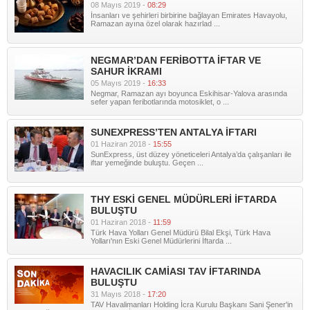
08 Mayıs 2019 -
08:29
İnsanları ve şehirleri birbirine bağlayan Emirates Havayolu,
Ramazan ayına özel olarak hazırlad ...
NEGMAR’DAN FERİBOTTA İFTAR VE
SAHUR İKRAMI
05 Mayıs 2019 -
16:33
Negmar, Ramazan ayı boyunca Eskihisar-Yalova arasında
sefer yapan feribotlarında motosiklet, o ...
SUNEXPRESS’TEN ANTALYA İFTARI
01 Haziran 2018 -
15:55
SunExpress, üst düzey yöneticeleri Antalya’da çalışanları ile
iftar yemeğinde buluştu. Geçen ...
THY ESKİ GENEL MÜDÜRLERİ İFTARDA
BULUŞTU
01 Haziran 2018 -
11:59
Türk Hava Yolları Genel Müdürü Bilal Ekşi, Türk Hava
Yolları'nın Eski Genel Müdürlerini İftarda ...
HAVACILIK CAMİASI TAV İFTARINDA
BULUŞTU
31 Mayıs 2018 -
17:20
TAV Havalimanları Holding İcra Kurulu Başkanı Sani Şener'in