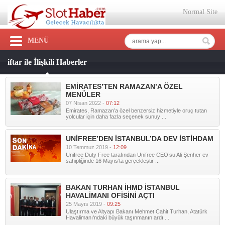
Normal Site
MENÜ
iftar ile İlişkili Haberler
EMİRATES’TEN RAMAZAN’A ÖZEL
MENÜLER
07 Nisan 2022 -
07:12
Emirates, Ramazan’a özel benzersiz hizmetiyle oruç tutan
yolcular için daha fazla seçenek sunuy ...
UNİFREE’DEN İSTANBUL’DA DEV İSTİHDAM
10 Temmuz 2019 -
12:09
Unifree Duty Free tarafından Unifree CEO’su Ali Şenher ev
sahipliğinde 16 Mayıs’ta gerçekleştir ...
BAKAN TURHAN İHMD İSTANBUL
HAVALİMANI OFİSİNİ AÇTI
25 Mayıs 2019 -
09:25
Ulaştırma ve Altyapı Bakanı Mehmet Cahit Turhan, Atatürk
Havalimanı'ndaki büyük taşınmanın ardı ...