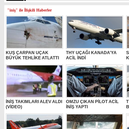
"iniş" ile İlişkili Haberler
KUŞ ÇARPAN UÇAK
THY UÇAĞI KANADA’YA
S
BÜYÜK TEHLİKE ATLATTI
ACİL İNDİ
K
İNİŞ TAKIMLARI ALEV ALDI
OMZU ÇIKAN PİLOT ACİL
T
(VİDEO)
İNİŞ YAPTI
B