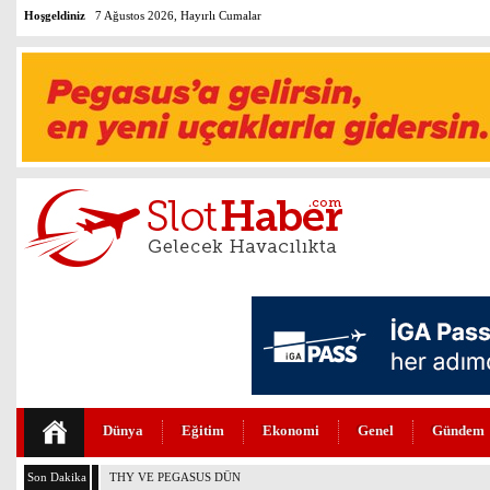
Hoşgeldiniz
7 Ağustos 2026, Hayırlı Cumalar
Dünya
Eğitim
Ekonomi
Genel
Gündem
Son Dakika
THY VE PEGASUS DÜNYANIN EN DEĞERLİLERİ ARASINDA