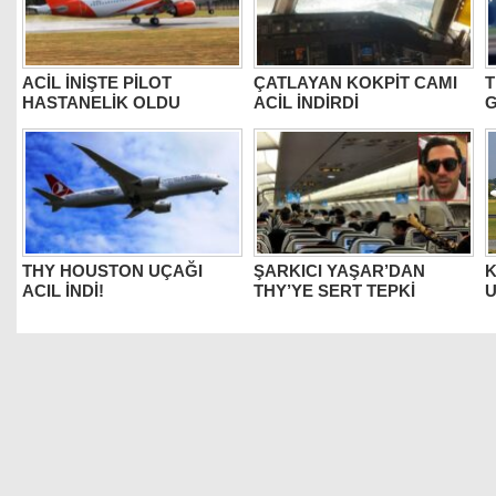
ACİL İNİŞTE PİLOT
ÇATLAYAN KOKPİT CAMI
T
HASTANELİK OLDU
ACİL İNDİRDİ
G
THY HOUSTON UÇAĞI
ŞARKICI YAŞAR’DAN
K
ACIL İNDİ!
THY’YE SERT TEPKİ
U