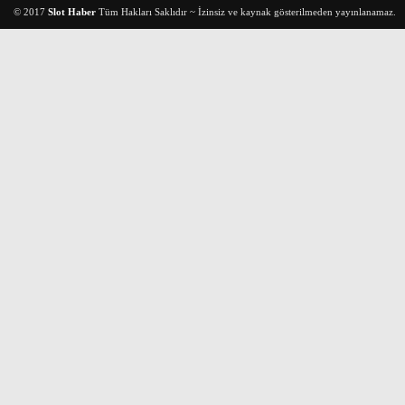
© 2017
Slot Haber
Tüm Hakları Saklıdır ~ İzinsiz ve kaynak gösterilmeden yayınlanamaz.