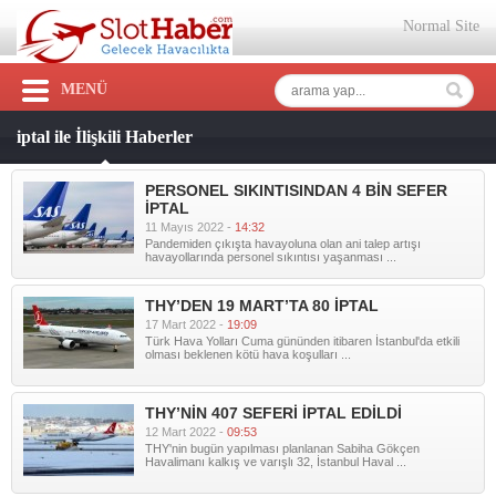
Normal Site
MENÜ
iptal ile İlişkili Haberler
PERSONEL SIKINTISINDAN 4 BİN SEFER
İPTAL
11 Mayıs 2022 -
14:32
Pandemiden çıkışta havayoluna olan ani talep artışı
havayollarında personel sıkıntısı yaşanması ...
THY’DEN 19 MART’TA 80 İPTAL
17 Mart 2022 -
19:09
Türk Hava Yolları Cuma gününden itibaren İstanbul'da etkili
olması beklenen kötü hava koşulları ...
THY’NİN 407 SEFERİ İPTAL EDİLDİ
12 Mart 2022 -
09:53
THY'nin bugün yapılması planlanan Sabiha Gökçen
Havalimanı kalkış ve varışlı 32, İstanbul Haval ...