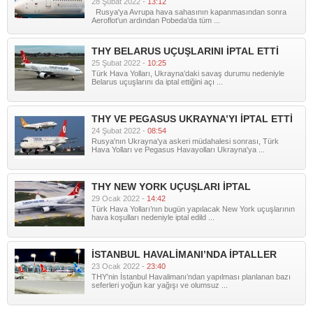
28 Şubat 2022 -
13:12
Rusya'ya Avrupa hava sahasının kapanmasından sonra
Aeroflot'un ardından Pobeda'da tüm ...
THY BELARUS UÇUŞLARINI İPTAL ETTİ
25 Şubat 2022 -
10:25
Türk Hava Yolları, Ukrayna’daki savaş durumu nedeniyle
Belarus uçuşlarını da iptal ettiğini açı ...
THY VE PEGASUS UKRAYNA’YI İPTAL ETTİ
24 Şubat 2022 -
08:54
Rusya'nın Ukrayna'ya askeri müdahalesi sonrası, Türk
Hava Yolları ve Pegasus Havayolları Ukrayna'ya ...
THY NEW YORK UÇUŞLARI İPTAL
29 Ocak 2022 -
14:42
Türk Hava Yolları’nın bugün yapılacak New York uçuşlarının
hava koşulları nedeniyle iptal edild ...
İSTANBUL HAVALİMANI’NDA İPTALLER
23 Ocak 2022 -
23:40
THY'nin İstanbul Havalimanı’ndan yapılması planlanan bazı
seferleri yoğun kar yağışı ve olumsuz ...