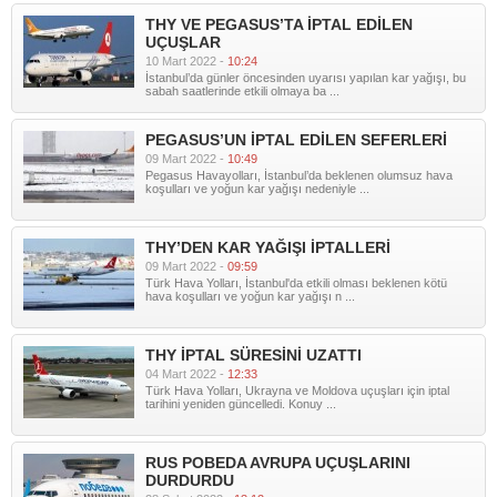
THY VE PEGASUS’TA İPTAL EDİLEN
UÇUŞLAR
10 Mart 2022 -
10:24
İstanbul’da günler öncesinden uyarısı yapılan kar yağışı, bu
sabah saatlerinde etkili olmaya ba ...
PEGASUS’UN İPTAL EDİLEN SEFERLERİ
09 Mart 2022 -
10:49
Pegasus Havayolları, İstanbul’da beklenen olumsuz hava
koşulları ve yoğun kar yağışı nedeniyle ...
THY’DEN KAR YAĞIŞI İPTALLERİ
09 Mart 2022 -
09:59
Türk Hava Yolları, İstanbul'da etkili olması beklenen kötü
hava koşulları ve yoğun kar yağışı n ...
THY İPTAL SÜRESİNİ UZATTI
04 Mart 2022 -
12:33
Türk Hava Yolları, Ukrayna ve Moldova uçuşları için iptal
tarihini yeniden güncelledi. Konuy ...
RUS POBEDA AVRUPA UÇUŞLARINI
DURDURDU