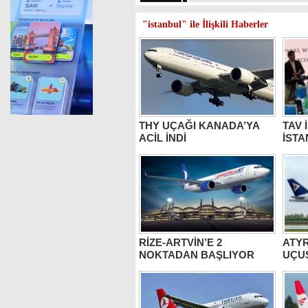
"istanbul" ile İlişkili Haberler
THY UÇAĞI KANADA’YA
TAV 
ACİL İNDİ
İSTA
RİZE-ARTVİN’E 2
ATYR
NOKTADAN BAŞLIYOR
UÇU