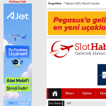
Reklamı Gizle
Hoşgeldiniz
7 Ağustos 2026, Hayırlı Cumalar
Dünya
Eğitim
Eko
Son Dakika
AJET’İN İKRAM MENÜLERİ YE