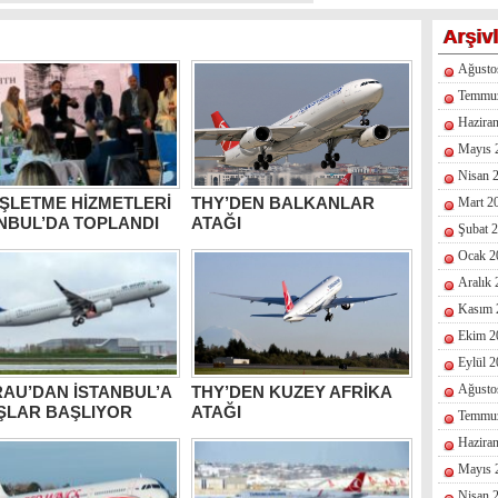
Arşiv
Ağusto
Temmu
Hazira
Mayıs 
Nisan 
İŞLETME HİZMETLERİ
THY’DEN BALKANLAR
Mart 2
NBUL’DA TOPLANDI
ATAĞI
Şubat 
Ocak 2
Aralık
Kasım 
Ekim 2
Eylül 
Ağusto
AU’DAN İSTANBUL’A
THY’DEN KUZEY AFRİKA
ŞLAR BAŞLIYOR
ATAĞI
Temmu
Hazira
Mayıs 
Nisan 