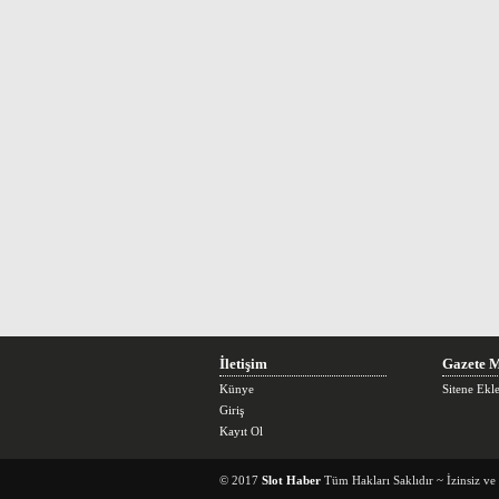
İletişim
Gazete M
Künye
Sitene Ekl
Giriş
Kayıt Ol
© 2017
Slot Haber
Tüm Hakları Saklıdır ~ İzinsiz v