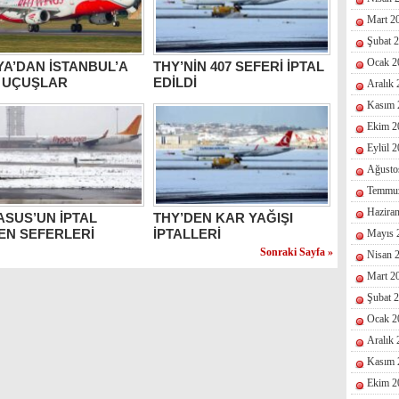
Mart 2
Şubat 
Ocak 2
A’DAN İSTANBUL’A
THY’NİN 407 SEFERİ İPTAL
İ UÇUŞLAR
EDİLDİ
Aralık
Kasım 
Ekim 2
Eylül 
Ağusto
Temmu
Hazira
SUS’UN İPTAL
THY’DEN KAR YAĞIŞI
EN SEFERLERİ
İPTALLERİ
Mayıs 
Sonraki Sayfa »
Nisan 
Mart 2
Şubat 
Ocak 2
Aralık
Kasım 
Ekim 2