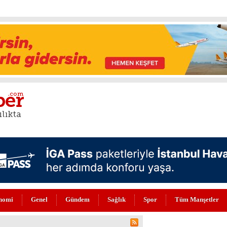
nomi
Genel
Gündem
Sağlık
Spor
Tüm Manşetler
NİLENDİ