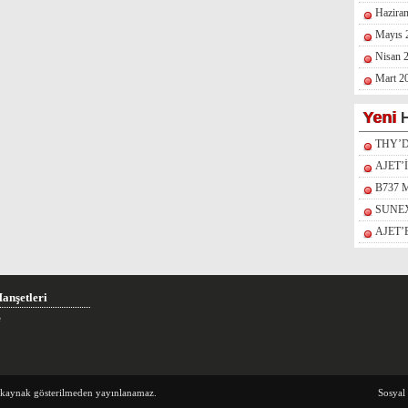
Hazira
Mayıs 
Nisan 
Mart 2
Yeni
H
THY’
AJET’
B737 
SUNEX
AJET
anşetleri
e
e kaynak gösterilmeden yayınlanamaz.
Sosyal