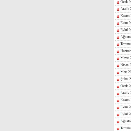
Ocak 2
Aralık
Kasım 
Ekim 2
Eylül 
Ağusto
Temmu
Hazira
Mayıs 
Nisan 
Mart 2
Şubat 
Ocak 2
Aralık
Kasım 
Ekim 2
Eylül 
Ağusto
Temmu