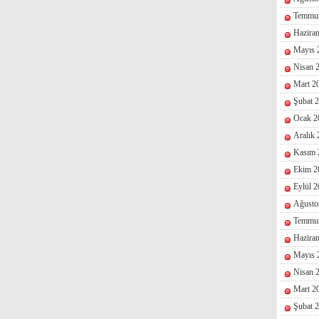
Temmu
Hazira
Mayıs 
Nisan 
Mart 2
Şubat 
Ocak 2
Aralık
Kasım 
Ekim 2
Eylül 
Ağusto
Temmu
Hazira
Mayıs 
Nisan 
Mart 2
Şubat 