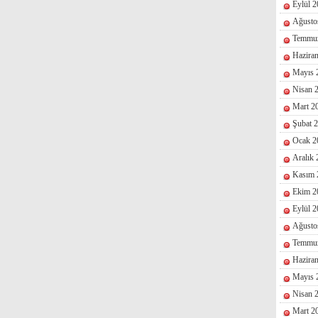
Eylül 
Ağusto
Temmu
Hazira
Mayıs 
Nisan 
Mart 2
Şubat 
Ocak 2
Aralık
Kasım 
Ekim 2
Eylül 
Ağusto
Temmu
Hazira
Mayıs 
Nisan 
Mart 2