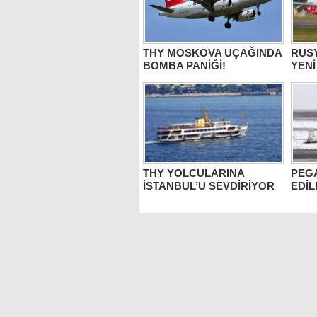
THY MOSKOVA UÇAĞINDA
RUSY
BOMBA PANİĞİ!
YEN
THY YOLCULARINA
PEGA
İSTANBUL’U SEVDİRİYOR
EDİL