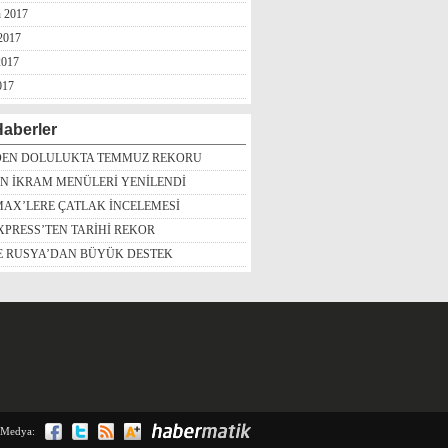
n 2017
2017
2017
017
aberler
DEN DOLULUKTA TEMMUZ REKORU
İN İKRAM MENÜLERİ YENİLENDİ
MAX’LERE ÇATLAK İNCELEMESİ
PRESS’TEN TARİHİ REKOR
’E RUSYA’DAN BÜYÜK DESTEK
 Medya: