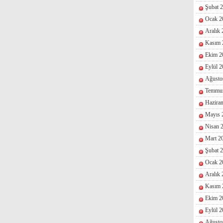
Şubat 
Ocak 2
Aralık
Kasım 
Ekim 2
Eylül 
Ağusto
Temmu
Hazira
Mayıs 
Nisan 
Mart 2
Şubat 
Ocak 2
Aralık
Kasım 
Ekim 2
Eylül 
Ağusto