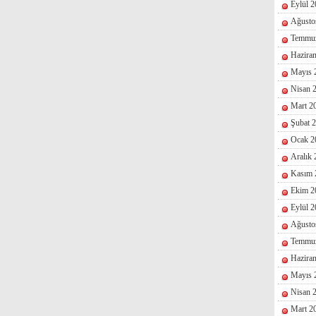
Eylül 
Ağusto
Temmu
Hazira
Mayıs 
Nisan 
Mart 2
Şubat 
Ocak 2
Aralık
Kasım 
Ekim 2
Eylül 
Ağusto
Temmu
Hazira
Mayıs 
Nisan 
Mart 2