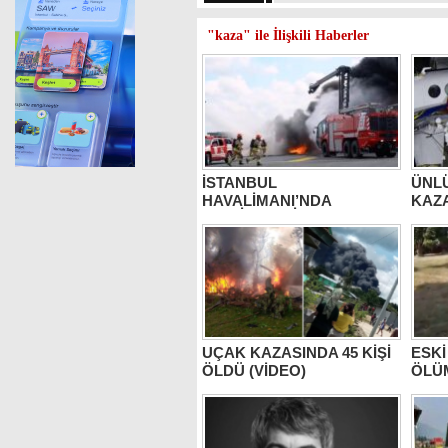
"kaza" ile İlişkili Haberler
İSTANBUL
ÜNLÜ
HAVALİMANI’NDA
KAZ
TATBİKAT (VİDEO)
UÇAK KAZASINDA 45 KİŞİ
ESK
ÖLDÜ (VİDEO)
ÖLÜ