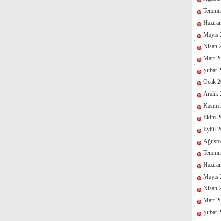
Temmu
Hazira
Mayıs 
Nisan 
Mart 2
Şubat 
Ocak 2
Aralık
Kasım 
Ekim 2
Eylül 
Ağusto
Temmu
Hazira
Mayıs 
Nisan 
Mart 2
Şubat 