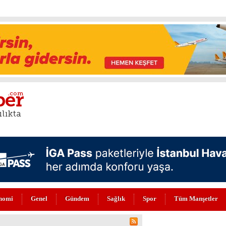
nomi
Genel
Gündem
Sağlık
Spor
Tüm Manşetler
N DEĞERLİLERİ ARASINDA