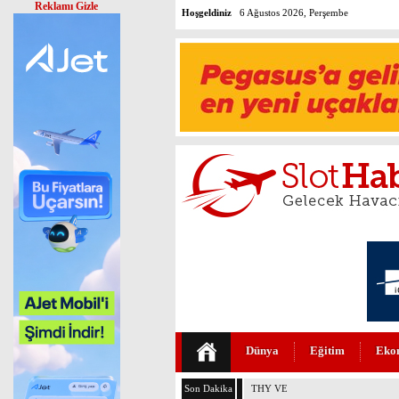
Reklamı Gizle
Hoşgeldiniz
6 Ağustos 2026, Perşembe
Dünya
Eğitim
Eko
Son Dakika
THY VE PEGASUS DÜNYANIN E