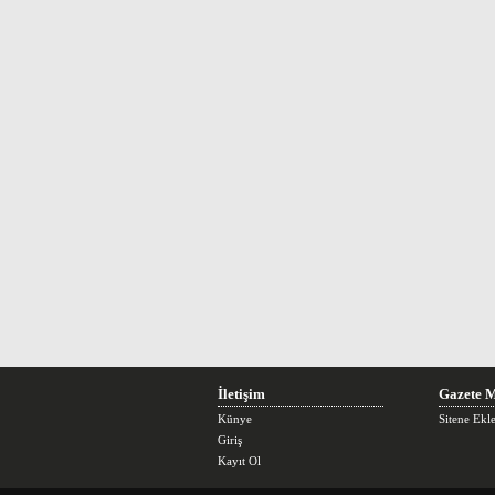
İletişim
Gazete M
Künye
Sitene Ekl
Giriş
Kayıt Ol