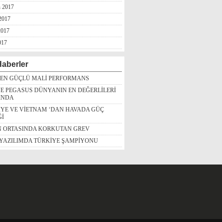
n 2017
2017
2017
017
aberler
DEN GÜÇLÜ MALİ PERFORMANS
E PEGASUS DÜNYANIN EN DEĞERLİLERİ
INDA
İYE VE VİETNAM ‘DAN HAVADA GÜÇ
Ğİ
N ORTASINDA KORKUTAN GREV
 YAZILIMDA TÜRKİYE ŞAMPİYONU