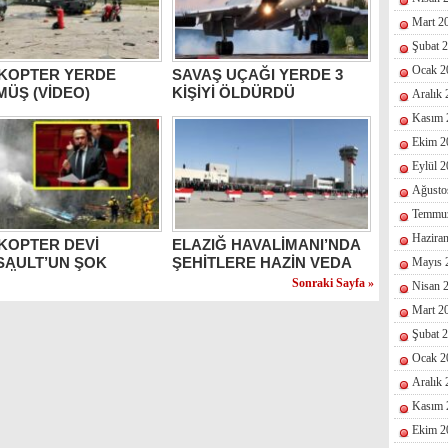
Mart 2
Şubat 
Ocak 2
İKOPTER YERDE
SAVAŞ UÇAĞI YERDE 3
ÜŞ (VİDEO)
KİŞİYİ ÖLDÜRDÜ
Aralık
Kasım 
Ekim 2
Eylül 
Ağusto
Temmu
Hazira
KOPTER DEVİ
ELAZIĞ HAVALİMANI’NDA
SAULT’UN ŞOK
ŞEHİTLERE HAZİN VEDA
Mayıs 
MÜ!
Sonraki Sayfa »
Nisan 
Mart 2
Şubat 
Ocak 2
Aralık
Kasım 
Ekim 2