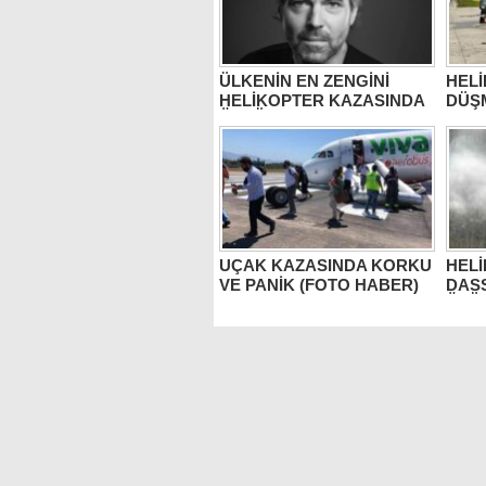
ÜLKENİN EN ZENGİNİ
HEL
HELİKOPTER KAZASINDA
DÜŞM
ÖLDÜ
UÇAK KAZASINDA KORKU
HELİ
VE PANİK (FOTO HABER)
DAS
ÖLÜ