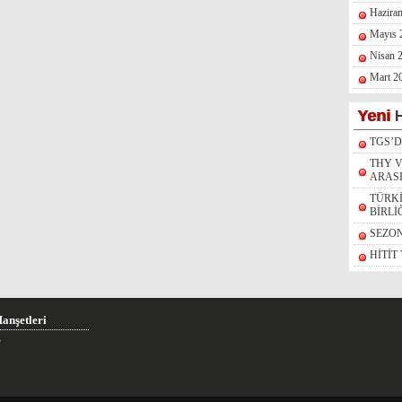
Hazira
Mayıs 
Nisan 
Mart 2
Yeni
H
TGS’
THY V
ARAS
TÜRK
BİRLİ
SEZO
HİTİT
anşetleri
e