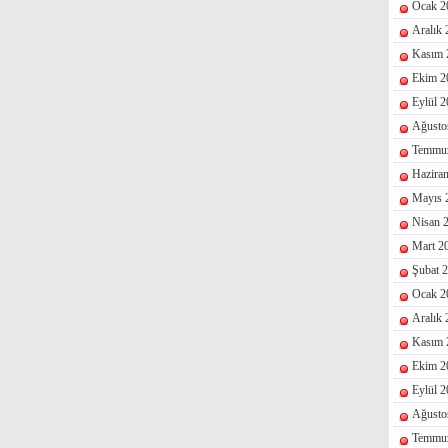
Ocak 2
Aralık
Kasım 
Ekim 2
Eylül 
Ağusto
Temmu
Hazira
Mayıs 
Nisan 
Mart 2
Şubat 
Ocak 2
Aralık
Kasım 
Ekim 2
Eylül 
Ağusto
Temmu