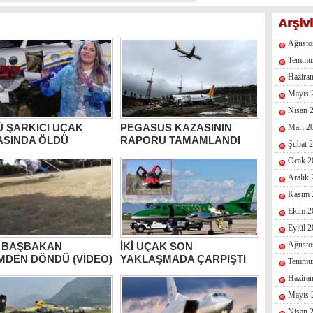
Arşiv
Ağusto
Temmu
Hazira
Mayıs 
Nisan 
 ŞARKICI UÇAK
PEGASUS KAZASININ
Mart 2
ASINDA ÖLDÜ
RAPORU TAMAMLANDI
Şubat 
Ocak 2
Aralık
Kasım 
Ekim 2
Eylül 
Ağusto
İ BAŞBAKAN
İKİ UÇAK SON
MDEN DÖNDÜ (VİDEO)
YAKLAŞMADA ÇARPIŞTI
Temmu
Hazira
Mayıs 
Nisan 