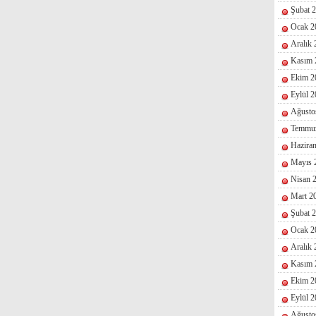
Şubat 
Ocak 2
Aralık
Kasım 
Ekim 2
Eylül 
Ağusto
Temmu
Hazira
Mayıs 
Nisan 
Mart 2
Şubat 
Ocak 2
Aralık
Kasım 
Ekim 2
Eylül 
Ağusto