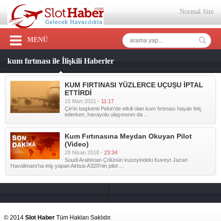
Normal Site
MENÜ
kum fırtınası ile İlişkili Haberler
KUM FIRTINASI YÜZLERCE UÇUŞU İPTAL
ETTİRDİ
15 Mart 2021 -
11:17
Çin'in başkenti Pekin'de etkili olan kum fırtınası hayatı felç
ederken, havayolu ulaşımının da ...
Kum Fırtınasına Meydan Okuyan Pilot
(Video)
28 Nisan 2018 -
23:34
Suudi Arabistan Çölünün kuzeyindeki Kuveyt Jazan
Havalimanı'na iniş yapan Airbus A320'nin pilot ...
© 2014
Slot Haber
Tüm Hakları Saklıdır.