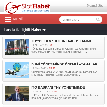
Normal Site
MENÜ
kurulu ile İlişkili Haberler
THY’DE DEV “HUZUR HAKKI” ZAMMI
14 Nisan 2022 -
09:51
TÜRGEV Başkanı Fatmanur Altun’un da Yönetim Kurulu
üyesi olduğu THY’de huzur hakkı, 8 bin 678 T ...
DHMİ YÖNETİMİNDE ÖNEMLİ ATAMALAR
17 Mart 2022 -
15:52
Cumhurbaşkanlığı 2022/109 sayılı kararı ile Devlet Hava
Meydanları İşletmesi Genel Müdürlüğü'n ...
İTO BAŞKANI THY YÖNETİMİNDE
14 Şubat 2022 -
12:10
THY’den KAP’a yapılan açıklamada İstanbul Ticaret Odası
Başkanı Şekip Avdagiç için yapılan Bağı ...