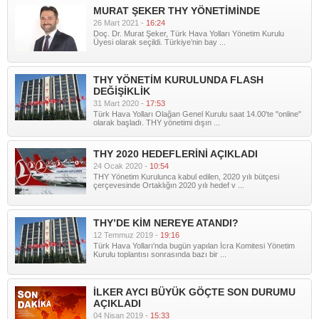
MURAT ŞEKER THY YÖNETİMİNDE
26 Mart 2021 -
16:24
Doç. Dr. Murat Şeker, Türk Hava Yolları Yönetim Kurulu
Üyesi olarak seçildi. Türkiye’nin bay ...
THY YÖNETİM KURULUNDA FLASH
DEĞİŞİKLİK
31 Mart 2020 -
17:53
Türk Hava Yolları Olağan Genel Kurulu saat 14.00'te "online"
olarak başladı. THY yönetimi dışın ...
THY 2020 HEDEFLERİNİ AÇIKLADI
24 Ocak 2020 -
10:54
THY Yönetim Kurulunca kabul edilen, 2020 yılı bütçesi
çerçevesinde Ortaklığın 2020 yılı hedef v ...
THY’DE KİM NEREYE ATANDI?
12 Temmuz 2019 -
19:16
Türk Hava Yolları'nda bugün yapılan İcra Komitesi Yönetim
Kurulu toplantısı sonrasında bazı bir ...
İLKER AYCI BÜYÜK GÖÇTE SON DURUMU
AÇIKLADI
04 Nisan 2019 -
15:33