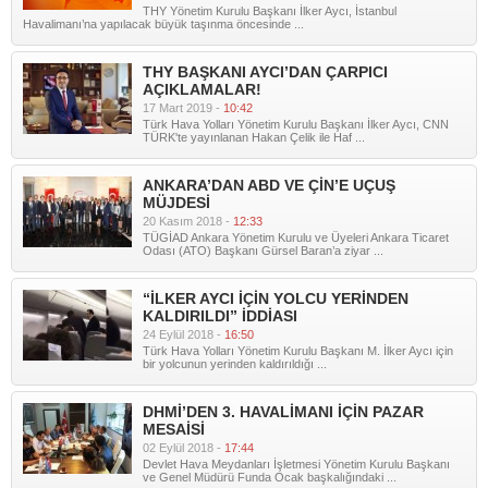
THY Yönetim Kurulu Başkanı İlker Aycı, İstanbul
Havalimanı’na yapılacak büyük taşınma öncesinde ...
THY BAŞKANI AYCI’DAN ÇARPICI
AÇIKLAMALAR!
17 Mart 2019 -
10:42
Türk Hava Yolları Yönetim Kurulu Başkanı İlker Aycı, CNN
TÜRK'te yayınlanan Hakan Çelik ile Haf ...
ANKARA’DAN ABD VE ÇİN’E UÇUŞ
MÜJDESİ
20 Kasım 2018 -
12:33
TÜGİAD Ankara Yönetim Kurulu ve Üyeleri Ankara Ticaret
Odası (ATO) Başkanı Gürsel Baran’a ziyar ...
“İLKER AYCI İÇİN YOLCU YERİNDEN
KALDIRILDI” İDDİASI
24 Eylül 2018 -
16:50
Türk Hava Yolları Yönetim Kurulu Başkanı M. İlker Aycı için
bir yolcunun yerinden kaldırıldığı ...
DHMİ’DEN 3. HAVALİMANI İÇİN PAZAR
MESAİSİ
02 Eylül 2018 -
17:44
Devlet Hava Meydanları İşletmesi Yönetim Kurulu Başkanı
ve Genel Müdürü Funda Ocak başkalığındaki ...