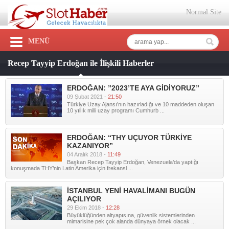
Normal Site
MENÜ
Recep Tayyip Erdoğan ile İlişkili Haberler
ERDOĞAN: ”2023’TE AYA GİDİYORUZ”
09 Şubat 2021 -
21:50
Türkiye Uzay Ajansı’nın hazırladığı ve 10 maddeden oluşan
10 yıllık milli uzay programı Cumhurb ...
ERDOĞAN: “THY UÇUYOR TÜRKİYE
KAZANIYOR”
04 Aralık 2018 -
11:49
Başkan Recep Tayyip Erdoğan, Venezuela’da yaptığı
konuşmada THY’nin Latin Amerika için frekansl ...
İSTANBUL YENİ HAVALİMANI BUGÜN
AÇILIYOR
29 Ekim 2018 -
12:28
Büyüklüğünden altyapısına, güvenlik sistemlerinden
mimarisine pek çok alanda dünyaya örnek olacak ...