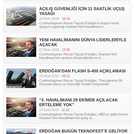
AÇILIŞ GÜVENLİĞİ İÇİN 11 SAATLİK UÇUŞ
YASAĞI
29 Ekim 2018 -
10:16
Cumhurbaşkanı Recep Tayyip Erdoğan’ın bugün resmi
açılışını yapacağı İstanbul Yeni Havalimanı’n ...
YENİ HAVALİMANINI DÜNYA LİDERLERİYLE
AÇACAK
27 Ekim 2018 -
13:36
Cumhurbaşkanı Recep Tayyip Erdoğan, İstanbul Yeni
Havalimanı'nın açılışını dünya liderleri ve d ...
ERDOĞAN’DAN FLASH S-400 AÇIKLAMASI
05 Ekim 2018 -
09:31
Cumhurbaşkanı Recep Tayyip Erdoğan, “Parçalanmış Bir
Dünyada Barış ve Güvenliği Yeniden Düşünmek” ...
“3. HAVALİMANI 29 EKİMDE AÇILACAK
ERTELEME YOK”
23 Eylül 2018 -
11:22
Cumhurbaşkanı Recep Tayyip Erdoğan, ABD’ye gidişi öncesi
İstanbul Yeni Havalimanı'nın açılış ta ...
ERDOĞAN BUGÜN TEKNOFEST’E GELİYOR