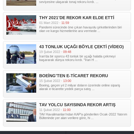
seviyesine ulaşarak tonaj rekoru kırdı. ...
THY 2021’DE REKOR KAR ELDE ETTİ
01 Mart 2022 -
11:59
Pandemi sürecinde öne çıkan havayolu şirketlerinden biri
olan ve kargo hizmetlerine ara vermede ...
43 TONLUK UÇAĞI BÖYLE ÇEKTİ (VİDEO)
19 Şubat 2022 -
09:48
İran'da bir sporcu 43 tonluk bir uçağı halatla çekmeyi
başararak dünya rekoru kırdı. "İran H ...
BOEİNG’TEN E-TİCARET REKORU
15 Şubat 2022 -
13:00
Boeing, geçen yıl 2 milyar doların üzerinde online sipariş
alarak e-ticarette yedek parça satış ...
TAV YOLCU SAYISINDA REKOR ARTIŞ
11 Şubat 2022 -
11:00
TAV Havalimanları'ndan KAP'a gönderilen Ocak-2022 Yatırım
Bülteninde yer alan verilere göre, hi ...