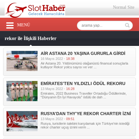
Normal Site
MENÜ
rekor ile İlişkili Haberler
AİR ASTANA 20 YAŞINA GURURLA GİRDİ
16 Mayıs 2022 -
18:38
Air Astana 20. Yıldönümünü olağanüstü finansal sonuçlarla
kutluyor Rekor yolcu sayısı ve ver ...
EMİRATES’TEN YILDIZLI ÖDÜL REKORU
13 Mayıs 2022 -
16:28
Emirates, 2022 Business Traveller Ortadoğu Ödüllerinde,
“Dünyanın En İyi Havayolu” ödülü de dah ...
RUSYA’DAN THY’YE REKOR CHARTER İZNİ
13 Mayıs 2022 -
09:51
Rusya, turistlerin talebini karşılamak için Türkiye’nin istediği
rekor charter uçuş iznini verm ...