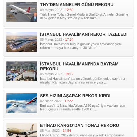
THY’DEN ANNELER GÜNÜ REKORU
09 Mayıs 2022 -
12:39
Türk Hava Yolları Genel Müdürü Bilal Ekşi, Anneler Günü'ne
denk gelen 8 Mayıs’ta en yüksek raka ...
İSTANBUL HAVALİMANI REKOR TAZELEDI
08 Mayıs 2022 -
17:54
İstanbul Havalimanı bugün günlük yolcu sayısında yeni
rekoru kırmaya hazırlanıyor. 30 Nisan’ ...
İSTANBUL HAVALİMANI’NDA BAYRAM
REKORU
05 Mayıs 2022 -
19:12
İstanbul Havalimanı’nda en yüksek günlük yolcu sayısına
ulaşılan Ramazan Bayramı süresince yapı ...
SES HIZINI AŞARAK REKOR KIRDI
02 Nisan 2022 -
12:22
Emirates'in 1 Nisan'da Airbus A380 uçağı için yapılan rutin
test uçuşu sırasında saatte 1200 ki ...
ETİHAD KARGO’DAN TONAJ REKORU
05 Mart 2022 -
14:54
Etihad Cargo, 2017’den bu yana en yüksek kargo taşıma