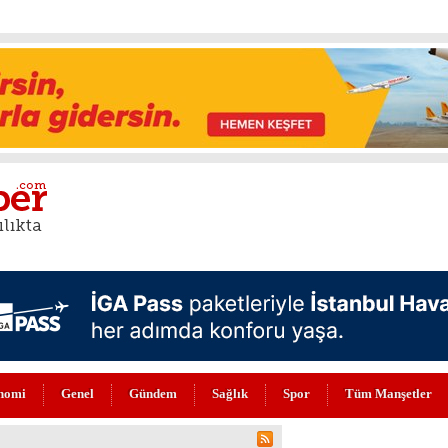
nomi
Genel
Gündem
Sağlık
Spor
Tüm Manşetler
NİLENDİ