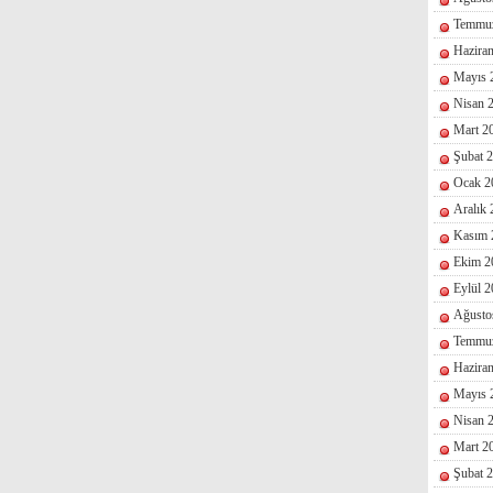
Temmu
Hazira
Mayıs 
Nisan 
Mart 2
Şubat 
Ocak 2
Aralık
Kasım 
Ekim 2
Eylül 
Ağusto
Temmu
Hazira
Mayıs 
Nisan 
Mart 2
Şubat 