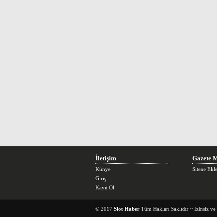
İletişim
Gazete M
Künye
Sitene Ekl
Giriş
Kayıt Ol
© 2017
Slot Haber
Tüm Hakları Saklıdır ~ İzinsiz v