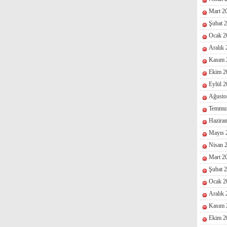
Mart 2
Şubat 
Ocak 2
Aralık
Kasım 
Ekim 2
Eylül 
Ağusto
Temmu
Hazira
Mayıs 
Nisan 
Mart 2
Şubat 
Ocak 2
Aralık
Kasım 
Ekim 2