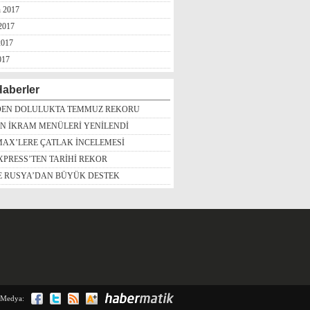
n 2017
2017
2017
017
aberler
DEN DOLULUKTA TEMMUZ REKORU
İN İKRAM MENÜLERİ YENİLENDİ
MAX’LERE ÇATLAK İNCELEMESİ
PRESS’TEN TARİHİ REKOR
’E RUSYA’DAN BÜYÜK DESTEK
 Medya: