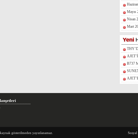
Hazira
Mayıs 
Nisan 
Mart 2
Yeni
H
THY’
AJET’
B737 
SUNEX
AJET
anşetleri
e
e kaynak gösterilmeden yayınlanamaz.
Sosyal