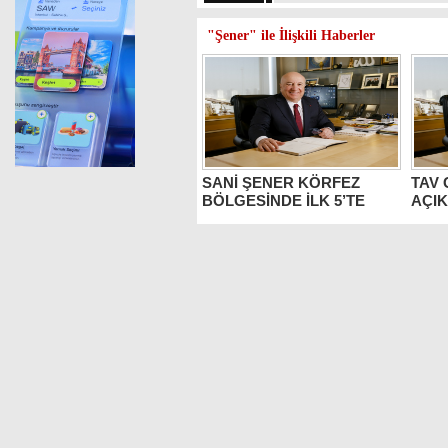
"Şener" ile İlişkili Haberler
SANİ ŞENER KÖRFEZ
TAV
BÖLGESİNDE İLK 5’TE
AÇI