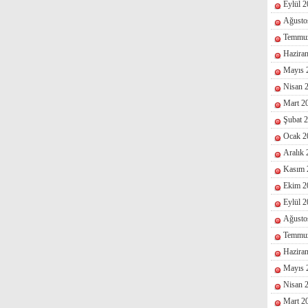
Eylül 
Ağusto
Temmu
Hazira
Mayıs 
Nisan 
Mart 2
Şubat 
Ocak 2
Aralık
Kasım 
Ekim 2
Eylül 
Ağusto
Temmu
Hazira
Mayıs 
Nisan 
Mart 2