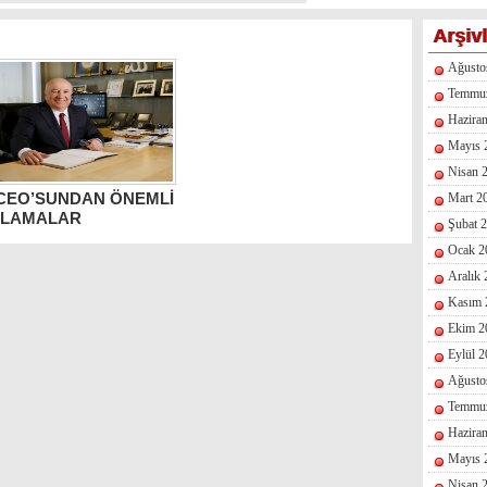
Arşiv
Ağusto
Temmu
Hazira
Mayıs 
Nisan 
 CEO’SUNDAN ÖNEMLİ
Mart 2
KLAMALAR
Şubat 
Ocak 2
Aralık
Kasım 
Ekim 2
Eylül 
Ağusto
Temmu
Hazira
Mayıs 
Nisan 