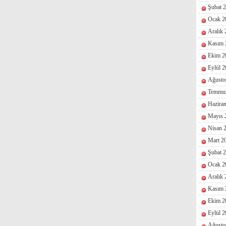
Şubat 
Ocak 2
Aralık
Kasım 
Ekim 2
Eylül 
Ağusto
Temmu
Hazira
Mayıs 
Nisan 
Mart 2
Şubat 
Ocak 2
Aralık
Kasım 
Ekim 2
Eylül 
Ağusto