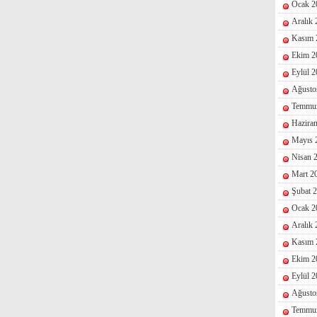
Ocak 2
Aralık
Kasım 
Ekim 2
Eylül 
Ağusto
Temmu
Hazira
Mayıs 
Nisan 
Mart 2
Şubat 
Ocak 2
Aralık
Kasım 
Ekim 2
Eylül 
Ağusto
Temmu