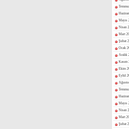
Temmu
Hazira
Mayıs 
Nisan 
Mart 2
Şubat 
Ocak 2
Aralık
Kasım 
Ekim 2
Eylül 
Ağusto
Temmu
Hazira
Mayıs 
Nisan 
Mart 2
Şubat 