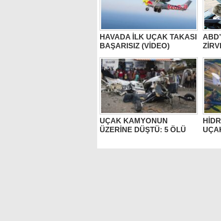
HAVADA İLK UÇAK TAKASI
ABD’
BAŞARISIZ (VİDEO)
ZİRV
UÇAK KAMYONUN
HİDR
ÜZERİNE DÜŞTÜ: 5 ÖLÜ
UÇA
REK