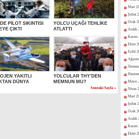
Mart 2
Şubat 
Ocak 2
DE PİLOT SIKINTISI
YOLCU UÇAĞI TEHLİKE
EYE ÇIKTI
ATLATTI
Aralık
Kasım 
Ekim 2
Eylül 
Ağusto
Temmu
Hazira
OJEN YAKITLI
YOLCULAR THY’DEN
KTAN DÜNYA
MEMNUN MU?
Mayıs 
ORU
Sonraki Sayfa »
Nisan 
Mart 2
Şubat 
Ocak 2
Aralık
Kasım 
Ekim 2