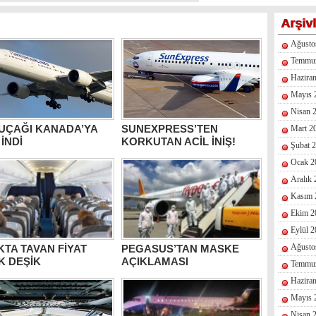
Arşiv
Ağusto
Temmu
Hazira
Mayıs 
Nisan 
UÇAĞI KANADA’YA
SUNEXPRESS’TEN
Mart 2
 İNDİ
KORKUTAN ACİL İNİŞ!
Şubat 
Ocak 2
Aralık
Kasım 
Ekim 2
Eylül 
Ağusto
TA TAVAN FİYAT
PEGASUS’TAN MASKE
K DEŞİK
AÇIKLAMASI
Temmu
Hazira
Mayıs 
Nisan 