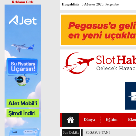
Reklamı Gizle
Hoşgeldiniz
6 Ağustos 2026, Perşembe
Dünya
Eğitim
Eko
Son Dakika
PEGASUS’TAN HUKUKTA YAPAY