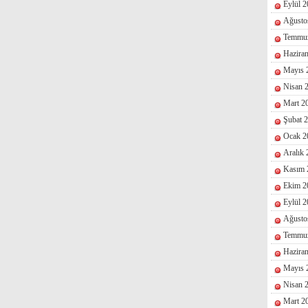
Eylül 
Ağusto
Temmu
Hazira
Mayıs 
Nisan 
Mart 2
Şubat 
Ocak 2
Aralık
Kasım 
Ekim 2
Eylül 
Ağusto
Temmu
Hazira
Mayıs 
Nisan 
Mart 2