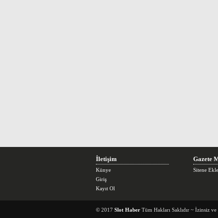
İletişim
Gazete M
Künye
Sitene Ekl
Giriş
Kayıt Ol
© 2017
Slot Haber
Tüm Hakları Saklıdır ~ İzinsiz v