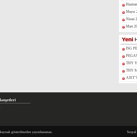
Hazira
Mayıs 
Nisan 
Mart 2
Yeni
H
İSG P
PEGA
THY 
THY M
AJET’
anşetleri
e
e kaynak gösterilmeden yayınlanamaz.
Sosyal