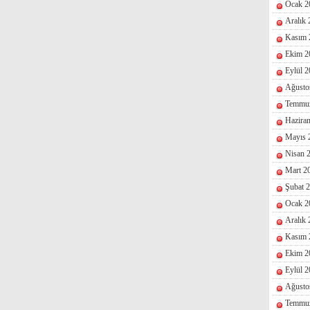
Ocak 2
Aralık
Kasım 
Ekim 2
Eylül 
Ağusto
Temmu
Hazira
Mayıs 
Nisan 
Mart 2
Şubat 
Ocak 2
Aralık
Kasım 
Ekim 2
Eylül 
Ağusto
Temmu