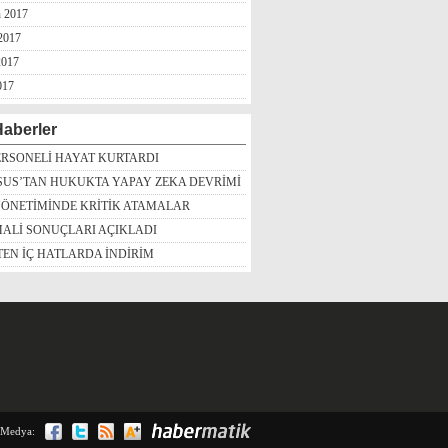
n 2017
2017
2017
017
aberler
ERSONELİ HAYAT KURTARDI
SUS’TAN HUKUKTA YAPAY ZEKA DEVRİMİ
YÖNETİMİNDE KRİTİK ATAMALAR
ALİ SONUÇLARI AÇIKLADI
TEN İÇ HATLARDA İNDİRİM
 Medya: