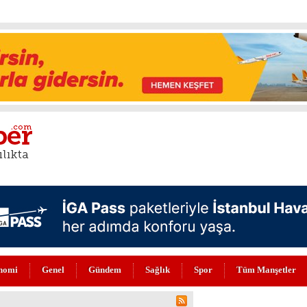
nomi
Genel
Gündem
Sağlık
Spor
Tüm Manşetler
 ZEKA DEVRİMİ