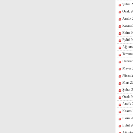
Şubat 
Ocak 2
Aralık
Kasım 
Ekim 2
Eylül 
Ağusto
Temmu
Hazira
Mayıs 
Nisan 
Mart 2
Şubat 
Ocak 2
Aralık
Kasım 
Ekim 2
Eylül 
Ağusto