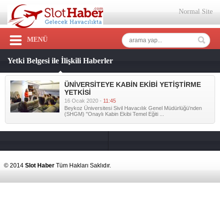
Normal Site
MENÜ
Yetki Belgesi ile İlişkili Haberler
ÜNİVERSİTEYE KABİN EKİBİ YETİŞTİRME
YETKİSİ
16 Ocak 2020 -
11:45
Beykoz Üniversitesi Sivil Havacılık Genel Müdürlüğü’nden
(SHGM) "Onaylı Kabin Ekibi Temel Eğiti ...
© 2014
Slot Haber
Tüm Hakları Saklıdır.