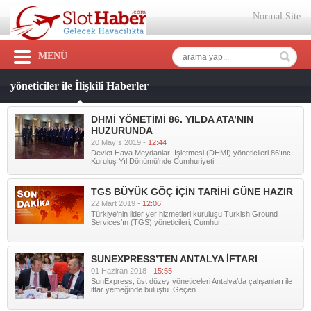
Normal Site
MENÜ
yöneticiler ile İlişkili Haberler
DHMİ YÖNETİMİ 86. YILDA ATA’NIN
HUZURUNDA
20 Mayıs 2019 -
12:44
Devlet Hava Meydanları İşletmesi (DHMİ) yöneticileri 86'ıncı
Kuruluş Yıl Dönümü'nde Cumhuriyeti ...
TGS BÜYÜK GÖÇ İÇİN TARİHİ GÜNE HAZIR
22 Mart 2019 -
12:06
Türkiye’nin lider yer hizmetleri kuruluşu Turkish Ground
Services’ın (TGS) yöneticileri, Cumhur ...
SUNEXPRESS’TEN ANTALYA İFTARI
01 Haziran 2018 -
15:55
SunExpress, üst düzey yöneticeleri Antalya’da çalışanları ile
iftar yemeğinde buluştu. Geçen ...