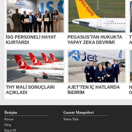
İSG PERSONELİ HAYAT
PEGASUS’TAN HUKUKTA
T
KURTARDI
YAPAY ZEKA DEVRİMİ
THY MALİ SONUÇLARI
AJET’TEN İÇ HATLARDA
H
AÇIKLADI
İNDİRİM
G
İletişim
Gazete Manşetleri
Künye
Sitene Ekle
Giriş
Kayıt Ol