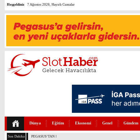
Hoşgeldiniz
7 Ağustos 2026, Hayırlı Cumalar
Dünya
Eğitim
Ekonomi
Genel
Gündem
Son Dakika
PEGASUS’TAN HUKUKTA YAPAY ZEKA DEVRİMİ