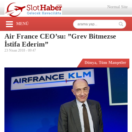
Normal Site
MENÜ
Air France CEO’su: ”Grev Bitmezse
İstifa Ederim”
23 Nisan 2018 -
09:47
Dünya
,
Tüm Manşetler