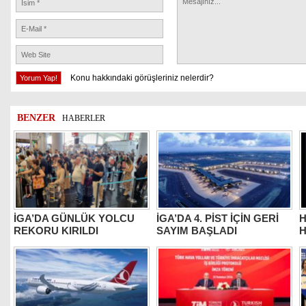
Konu hakkındaki görüşleriniz nelerdir?
BENZER
HABERLER
İGA’DA GÜNLÜK YOLCU
İGA’DA 4. PİST İÇİN GERİ
H
REKORU KIRILDI
SAYIM BAŞLADI
H