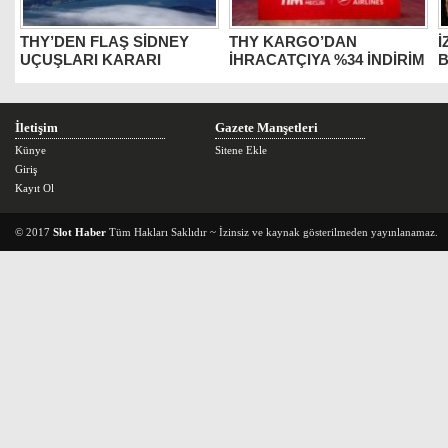
THY’DEN FLAŞ SİDNEY
THY KARGO’DAN
İ
UÇUŞLARI KARARI
İHRACATÇIYA %34 İNDİRİM
B
İletişim
Gazete Manşetleri
Künye
Sitene Ekle
Giriş
Kayıt Ol
© 2017
Slot Haber
Tüm Hakları Saklıdır ~ İzinsiz ve kaynak gösterilmeden yayınlanamaz.