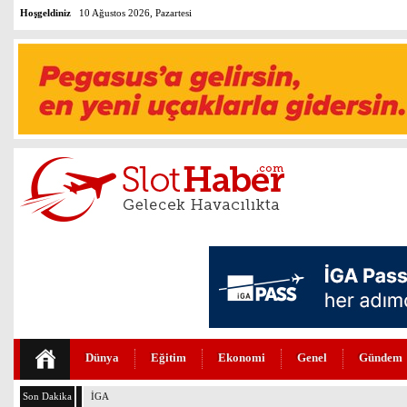
Hoşgeldiniz
10 Ağustos 2026, Pazartesi
Dünya
Eğitim
Ekonomi
Genel
Gündem
Son Dakika
İGA’DA 4. PİST İÇİN GERİ SAYIM BAŞLADI