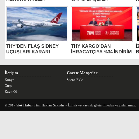
THY’DEN FLAŞ SİDNEY
THY KARGO’DAN
İ
UÇUŞLARI KARARI
İHRACATÇIYA %34 İNDİRİM
B
İletişim
Gazete Manşetleri
Künye
Sitene Ekle
Giriş
Kayıt Ol
© 2017
Slot Haber
Tüm Hakları Saklıdır ~ İzinsiz ve kaynak gösterilmeden yayınlanamaz.