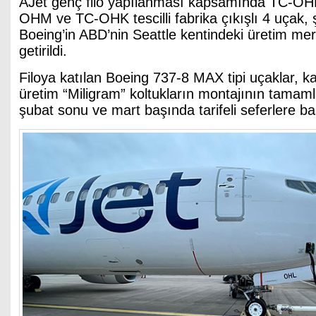
AJet genç filo yapılanması kapsamında TC-O
OHM ve TC-OHK tescilli fabrika çıkışlı 4 uçak, ş
Boeing’in ABD’nin Seattle kentindeki üretim mer
getirildi.
Filoya katılan Boeing 737-8 MAX tipi uçaklar, ka
üretim “Miligram” koltukların montajının tama
şubat sonu ve mart başında tarifeli seferlere b