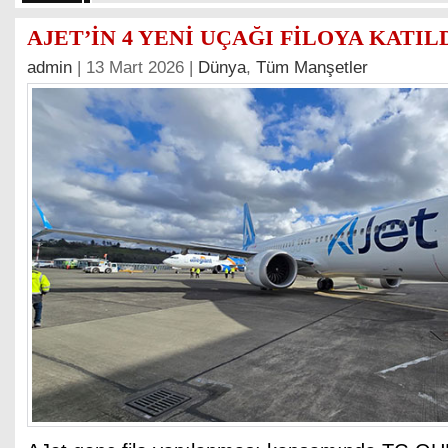
AJET’İN 4 YENİ UÇAĞI FİLOYA KATIL
admin
| 13 Mart 2026 |
Dünya
,
Tüm Manşetler