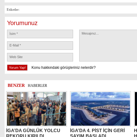
Etiketler:
Yorumunuz
Konu hakkındaki görüşleriniz nelerdir?
BENZER
HABERLER
İGA’DA GÜNLÜK YOLCU
İGA’DA 4. PİST İÇİN GERİ
H
REKORU KIRILDI
SAYIM BAŞLADI
H