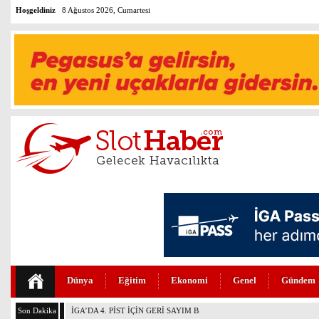
Hoşgeldiniz
8 Ağustos 2026, Cumartesi
Dünya
Eğitim
Ekonomi
Genel
Gündem
Son Dakika
İGA’DA 4. PİST İÇİN GERİ SAYIM BAŞLADI