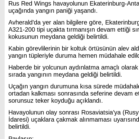
Rus Red Wings havayolunun Ekaterinburg-Antal
uçağında yangın paniği yaşandı.
Avherald’da yer alan bilgilere göre, Ekaterinbu
A321-200 tipi uçakta tırmanışın devam ettiği s
kokusunun meydana geldiği belirtildi.
Kabin görevlilerinin bir koltuk örtüsünün alev al
yangın tüpleriyle duruma hemen müdahale edildiği
Haberde bir yolcunun aydınlatma amaçlı olarak
sırada yangının meydana geldiği belirtildi.
Uçağın yangın durumuna kısa sürede müdahale e
ortadan kalkması sonrasında seferine devam ett
sorunsuz teker koyduğu açıklandı.
Havayolunun olay sonrası Rosaviatsia’ya (Rusya
İdaresi) uçaklara çakmak alınmaması uyarısın
belirtildi.
Paylaşın: