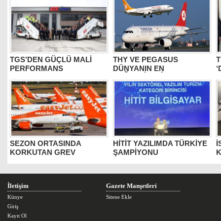
TGS’DEN GÜÇLÜ MALİ
THY VE PEGASUS
T
PERFORMANS
DÜNYANIN EN
‘
DEĞERLİLERİ ARASINDA
B
SEZON ORTASINDA
HİTİT YAZILIMDA TÜRKİYE
İ
KORKUTAN GREV
ŞAMPİYONU
K
İletişim
Gazete Manşetleri
Künye
Sitene Ekle
Giriş
Kayıt Ol