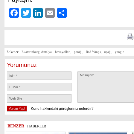
Facebook
Twitter
LinkedIn
Email
Share
Etiketler:
Ekaterinburg-Antalya
,
havayolları
,
paniği
,
Red Wings
,
uçağı
,
yangin
Yorumunuz
Konu hakkındaki görüşleriniz nelerdir?
BENZER
HABERLER