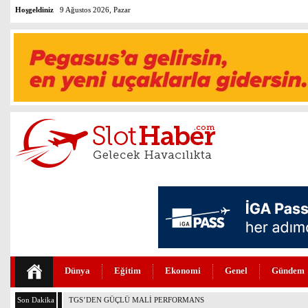
Hoşgeldiniz
9 Ağustos 2026, Pazar
Dünya
Eğitim
Ekonomi
Genel
Gündem
Son Dakika
THY VE PEGASUS DÜNYANIN EN DEĞERLİLERİ ARASINDA