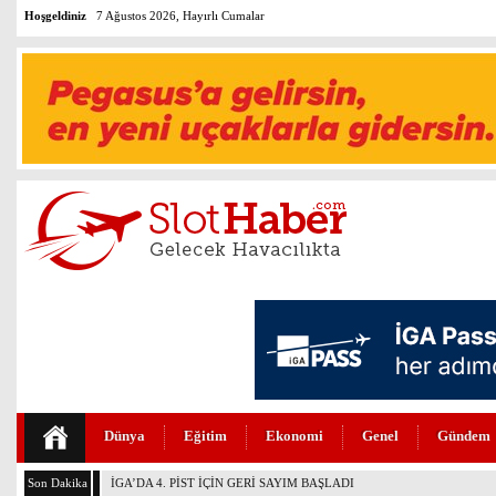
Hoşgeldiniz
7 Ağustos 2026, Hayırlı Cumalar
Dünya
Eğitim
Ekonomi
Genel
Gündem
Son Dakika
HİTİT’TEN YENİ YATIRIM HEDEFLERİ (VİDEO)