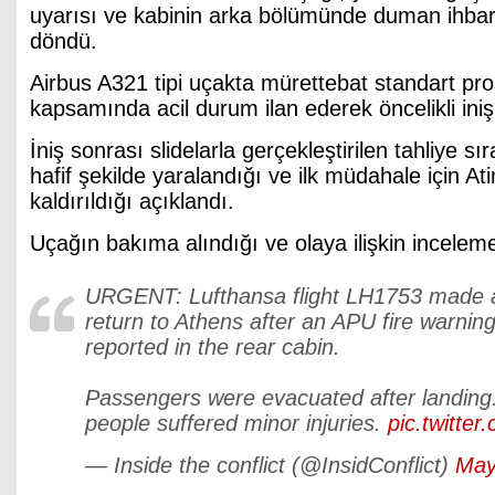
uyarısı ve kabinin arka bölümünde duman ihbarı
döndü.
Airbus A321 tipi uçakta mürettebat standart pro
kapsamında acil durum ilan ederek öncelikli ini
İniş sonrası slidelarla gerçekleştirilen tahliye s
hafif şekilde yaralandığı ve ilk müdahale için A
kaldırıldığı açıklandı.
Uçağın bakıma alındığı ve olaya ilişkin inceleme b
URGENT: Lufthansa flight LH1753 made
return to Athens after an APU fire warni
reported in the rear cabin.
Passengers were evacuated after landing
people suffered minor injuries.
pic.twitte
— Inside the conflict (@InsidConflict)
May