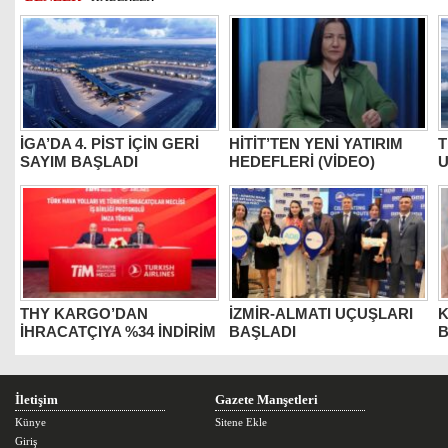
İGA’DA 4. PİST İÇİN GERİ
HİTİT’TEN YENİ YATIRIM
T
SAYIM BAŞLADI
HEDEFLERİ (VİDEO)
U
THY KARGO’DAN
İZMİR-ALMATI UÇUŞLARI
K
İHRACATÇIYA %34 İNDİRİM
BAŞLADI
B
İletişim
Gazete Manşetleri
Künye
Sitene Ekle
Giriş