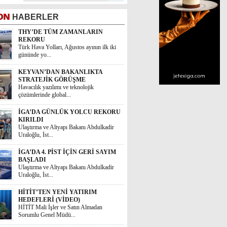
ON
HABERLER
THY’DE TÜM ZAMANLARIN
REKORU
Türk Hava Yolları, Ağustos ayının ilk iki
gününde yo...
KEYVAN’DAN BAKANLIKTA
STRATEJİK GÖRÜŞME
Havacılık yazılımı ve teknolojik
çözümlerinde global...
İGA’DA GÜNLÜK YOLCU REKORU
KIRILDI
Ulaştırma ve Altyapı Bakanı Abdulkadir
Uraloğlu, İst...
İGA’DA 4. PİST İÇİN GERİ SAYIM
BAŞLADI
Ulaştırma ve Altyapı Bakanı Abdulkadir
Uraloğlu, İst...
HİTİT’TEN YENİ YATIRIM
HEDEFLERİ (VİDEO)
HİTİT Mali İşler ve Satın Almadan
Sorumlu Genel Müdü...