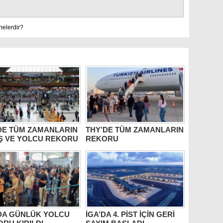
nelerdir?
DE TÜM ZAMANLARIN
THY’DE TÜM ZAMANLARIN
Ş VE YOLCU REKORU
REKORU
’DA GÜNLÜK YOLCU
İGA’DA 4. PİST İÇİN GERİ
RU KIRILDI
SAYIM BAŞLADI