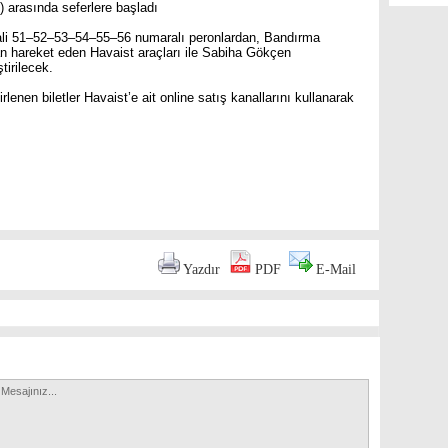
 arasında seferlere başladı
nali 51–52–53–54–55–56 numaralı peronlardan, Bandırma
an hareket eden Havaist araçları ile Sabiha Gökçen
tirilecek.
rlenen biletler Havaist’e ait online satış kanallarını kullanarak
are
Yazdır
PDF
E-Mail