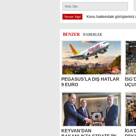
Konu hakkındaki görüşleriniz 
BENZER
HABERLER
PEGASUS’LA DIŞ HATLAR
İSG’
9 EURO
UÇU
KEYVAN’DAN
İGA
BAKANLIKTA STRATEJİK
REKO