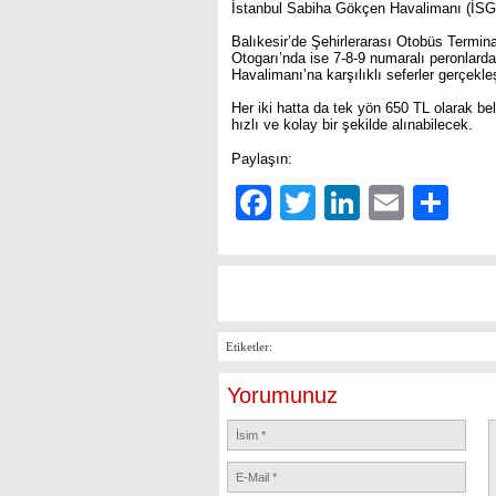
İstanbul Sabiha Gökçen Havalimanı (İSG)
Balıkesir’de Şehirlerarası Otobüs Termi
Otogarı’nda ise 7-8-9 numaralı peronlard
Havalimanı’na karşılıklı seferler gerçekleş
Her iki hatta da tek yön 650 TL olarak beli
hızlı ve kolay bir şekilde alınabilecek.
Paylaşın:
Facebook
Twitter
LinkedIn
Email
Sh
Etiketler:
Yorumunuz