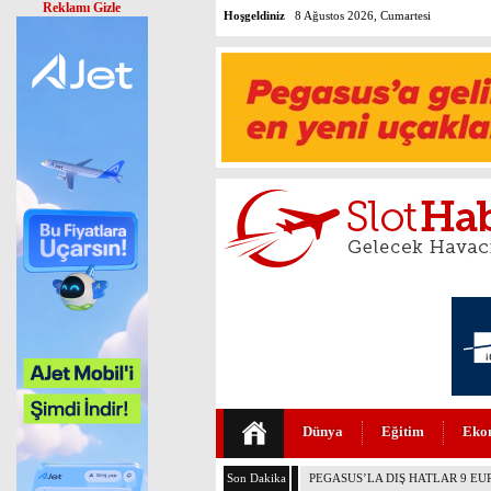
Reklamı Gizle
Hoşgeldiniz
8 Ağustos 2026, Cumartesi
Dünya
Eğitim
Eko
Son Dakika
İSG’DE TÜM ZAMANLARIN UÇ