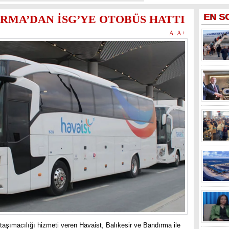
EN
S
IRMA’DAN İSG’YE OTOBÜS HATTI
A-
A+
 taşımacılığı hizmeti veren Havaist, Balıkesir ve Bandırma ile