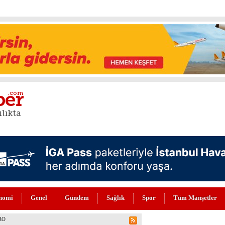
nomi
Genel
Gündem
Sağlık
Spor
Tüm Manşetler
UŞ VE YOLCU REKORU