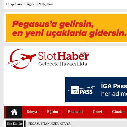
Hoşgeldiniz
9 Ağustos 2026, Pazar
Dünya
Eğitim
Ekonomi
Genel
Gündem
Son Dakika
PEGASUS’TAN HUKUKTA YAPAY ZEKA DEVRİMİ