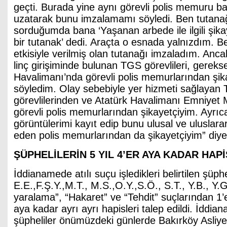
geçti. Burada yine aynı görevli polis memuru ba
uzatarak bunu imzalamamı söyledi. Ben tutana
sorduğumda bana ‘Yaşanan arbede ile ilgili şika
bir tutanak’ dedi. Araçta o esnada yalnızdım. 
etkisiyle verilmiş olan tutanağı imzaladım. Anc
linç girişiminde bulunan TGS görevlileri, gereks
Havalimanı’nda görevli polis memurlarından şik
söyledim. Olay sebebiyle yer hizmeti sağlayan T
görevlilerinden ve Atatürk Havalimanı Emniyet
görevli polis memurlarından şikayetçiyim. Ayrıc
görüntülerimi kayıt edip bunu ulusal ve uluslara
eden polis memurlarından da şikayetçiyim” diye 
ŞÜPHELİLERİN 5 YIL 4’ER AYA KADAR HAPİ
İddianamede atılı suçu işledikleri belirtilen şüphe
E.E.,F.Ş.Y.,M.T., M.S.,O.Y.,S.Ö., S.T., Y.B., Y.G
yaralama”, “Hakaret” ve “Tehdit” suçlarından 1’er
aya kadar ayrı ayrı hapisleri talep edildi. İddia
şüpheliler önümüzdeki günlerde Bakırköy Asliy