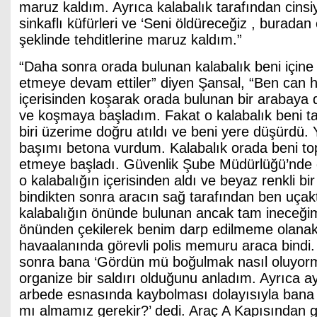
maruz kaldım. Ayrıca kalabalık tarafından cinsiy
sinkaflı küfürleri ve ‘Seni öldüreceğiz , burada
şeklinde tehditlerine maruz kaldım.”
“Daha sonra orada bulunan kalabalık beni içine 
etmeye devam ettiler” diyen Şansal, “Ben can ha
içerisinden koşarak orada bulunan bir arabaya
ve koşmaya başladım. Fakat o kalabalık beni tak
biri üzerime doğru atıldı ve beni yere düşürdü
başımı betona vurdum. Kalabalık orada beni top
etmeye başladı. Güvenlik Şube Müdürlüğü’nde gö
o kalabalığın içerisinden aldı ve beyaz renkli bir
bindikten sonra aracın sağ tarafından ben uçak
kalabalığın önünde bulunan ancak tam ineceği
önünden çekilerek benim darp edilmeme olana
havaalanında görevli polis memuru araca bindi.
sonra bana ‘Gördün mü boğulmak nasıl oluyor
organize bir saldırı olduğunu anladım. Ayrıca 
arbede esnasında kaybolması dolayısıyla bana 
mı almamız gerekir?’ dedi. Araç A Kapısından 