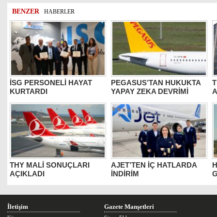
BENZER
HABERLER
İSG PERSONELİ HAYAT
PEGASUS’TAN HUKUKTA
T
KURTARDI
YAPAY ZEKA DEVRİMİ
THY MALİ SONUÇLARI
AJET’TEN İÇ HATLARDA
H
AÇIKLADI
İNDİRİM
G
İletişim
Gazete Manşetleri