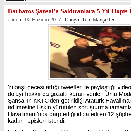
Barbaros Şansal’a Saldıranlara 5 Yıl Hapis 
admin
| 02 Haziran 2017 |
Dünya
,
Tüm Manşetler
Yılbaşı gecesi attığı tweetler ile paylaştığı vid
dolayı hakkında gözaltı kararı verilen Ünlü Mo
Şansal’ın KKTC’den getirildiği Atatürk Havalima
edilmesine ilişkin yürütülen soruşturma tamamla
Havalimanı’nda darp ettiği iddia edilen 12 şüphel
kadar hapisleri istendi.