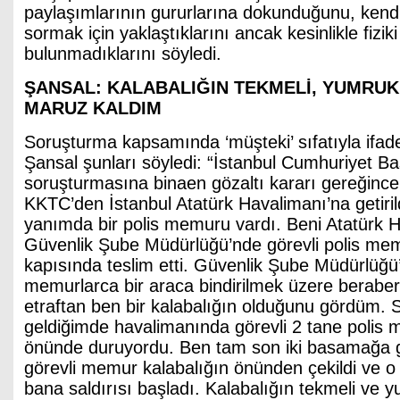
paylaşımlarının gururlarına dokunduğunu, kend
sormak için yaklaştıklarını ancak kesinlikle fiz
bulunmadıklarını söyledi.
ŞANSAL: KALABALIĞIN TEKMELİ, YUMRUK
MARUZ KALDIM
Soruşturma kapsamında ‘müşteki’ sıfatıyla ifad
Şansal şunları söyledi: “İstanbul Cumhuriyet Ba
soruşturmasına binaen gözaltı kararı gereğin
KKTC’den İstanbul Atatürk Havalimanı’na getiri
yanımda bir polis memuru vardı. Beni Atatürk 
Güvenlik Şube Müdürlüğü’nde görevli polis mem
kapısında teslim etti. Güvenlik Şube Müdürlüğü
memurlarca bir araca bindirilmek üzere berabe
etraftan ben bir kalabalığın olduğunu gördüm.
geldiğimde havalimanında görevli 2 tane polis 
önünde duruyordu. Ben tam son iki basamağa g
görevli memur kalabalığın önünden çekildi ve o
bana saldırısı başladı. Kalabalığın tekmeli ve y