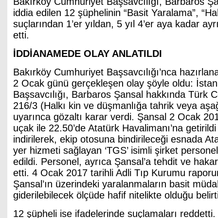
Bakırköy Cumhuriyet Başsavcılığı, Barbaros Şans
iddia edilen 12 şüphelinin “Basit Yaralama”, “Ha
suçlarından 1’er yıldan, 5 yıl 4’er aya kadar ayrı
etti.
İDDİANAMEDE OLAY ANLATILDI
Bakırköy Cumhuriyet Başsavcılığı’nca hazırla
2 Ocak günü gerçekleşen olay şöyle oldu: İsta
Başsavcılığı, Barbaros Şansal hakkında Türk 
216/3 (Halkı kin ve düşmanlığa tahrik veya aş
uyarınca gözaltı karar verdi. Şansal 2 Ocak 2
uçak ile 22.50’de Atatürk Havalimanı’na getirild
indirilerek, ekip otosuna bindirileceği esnada A
yer hizmeti sağlayan ‘TGS’ isimli şirket persone
edildi. Personel, ayrıca Şansal’a tehdit ve hakare
etti. 4 Ocak 2017 tarihli Adli Tıp Kurumu rapo
Şansal’ın üzerindeki yaralanmaların basit müdah
giderilebilecek ölçüde hafif nitelikte olduğu belirti
12 şüpheli ise ifadelerinde suçlamaları reddetti.