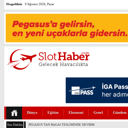
Hoşgeldiniz
9 Ağustos 2026, Pazar
Dünya
Eğitim
Ekonomi
Genel
Gündem
Son Dakika
MURAT ÜLKER’DEN THY’NİN DÖNÜŞÜM HİKAYESİNE ÖVGÜ