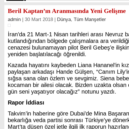
Beril Kaptan’ın Aranmasında Yeni Gelişme
admin
| 30 Mart 2018 |
Dünya
,
Tüm Manşetler
İran’da 21 Mart-1 Nisan tarihleri arası Nevruz 
kutlandığından bölgede çalışmalara ara verildiği,
cenazesi bulunamayan pilot Beril Gebeş’e ilişki
yeniden başlatılacağı öğrenildi.
Kazada hayatını kaybeden Liana Hananel’in kızı 
paylaşan arkadaşı Hande Gülşen, “Canım Lily’i
sığsa sana olan özlem ve sevgimiz. Siena beb
kocaman bir ailesi olacak. Bizden uzakta olsan 
gün seni yaşatıyor olacağız” notunu yazdı.
Rapor İddiası
Takvim’in haberine göre Dubai’de Mina Başaran
bekarlığa veda partisi sonrası Türkiye’ye döner
Mart’ta düşen özel jetle ilgili ilk raporun hazırlan