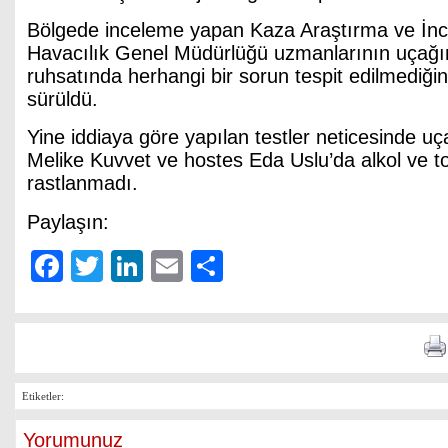
Bölgede inceleme yapan Kaza Araştırma ve İnce
Havacılık Genel Müdürlüğü uzmanlarının uçağ
ruhsatında herhangi bir sorun tespit edilmediğini
sürüldü.
Yine iddiaya göre yapılan testler neticesinde uça
Melike Kuvvet ve hostes Eda Uslu’da alkol ve 
rastlanmadı.
Paylaşın:
Facebook
Twitter
LinkedIn
Email
Share
Etiketler:
Yorumunuz