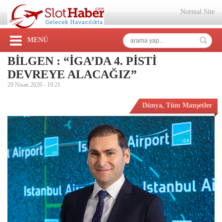
Normal Site
MENÜ
BİLGEN : “İGA’DA 4. PİSTİ
DEVREYE ALACAĞIZ”
29 Nisan 2026 -
19:21
Dünya
,
Tüm Manşetler