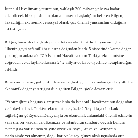
İstanbul Havalimanı yatırımının, yaklaşık 200 milyon yolcuya kadar
çıkabilecek bir kapasitenin planlanmasıyla başladığını belirten Bilgen,
havacılığın ekonomik ve sosyal olarak çok önemli yansımaları olduğuna
dikkati çekti.
Bilgen, havacılık bağlantı gücündeki yüzde 10luk bir büyümenin, bir
ülkenin gayri safi milli hasılasına doğrudan binde 5 nispetinde katma değer
yarattığını anlatarak, İGA İstanbul Havalimanının Türkiye ekonomisine
doğrudan ve dolaylı katkısının 24,2 milyar dolar seviyesinde hesaplandığını
bildirdi.
Bu etkinin üretim, gelir, istihdam ve bağlantı gücü üzerinden çok boyutlu bir
ekonomik değer yarattığını dile getiren Bilgen, şöyle devam etti:
“Yaptırdığımız bağımsız araştırmalarda da İstanbul Havalimanının doğrudan
ve dolaylı olarak Türkiye ekonomisine yüzde 2,5e yaklaşan bir katkı
sağladığını görüyoruz. Dolayısıyla bu ekonomik anlamdaki önemli etkilerin
yanı sıra bir yandan da ülkemizin ve İstanbulun sunduğu coğrafi konum
avantajı da var. Burada da yine özellikle Asya, Afrika ve Avrupanın
merkezinde yer almamız, doğu-batı ve kuzey-güney akslı uçuşlarda orta