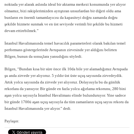
noktada yer alarak aslında ideal bir aktarma merkezi konumunda yer alıyor
olmamız, bizi rakiplerimizden ayrıştıran unsurlardan bir diğeri oldu ama
bunların en önemli tamamlayıcısı da kapasiteyi doğru zamanda doğru
şekilde hizmete sunmak ve en üst seviyede verimli bir şekilde bu hizmeti
devam ettirebilmek.”
İstanbul Havalimanında temel havacılık parametreleri olarak bakılan temel
performans göstergelerinde Avrupanın zirvesinde yer aldığını belirten
Bilgen, bunun da sonuçlara yansıdığını söyledi.
Bilgen,
“Bundan kısa bir süre önce ilk 10da bile yer alamadığımız Avrupada
şu anda zirvede yer alıyoruz. 5 yıldır üst üste uçuş sayısında zirvedeydik.
Artık yolcu sayısında da zirvede yer alıyoruz. Dolayısıyla bu da günlük
rekorlara da yansıyor. Bir günde en fazla yolcu ağırlama rekorunu, 280 bini
aşan yolcu sayısıyla İstanbul Havalimanı elinde bulunduruyor. Yine sadece
bir günde 1700ü aşan uçuş sayısıyla da tüm zamanların uçuş sayısı rekoru da
İstanbul Havalimanında yer alıyor.”
dedi.
Paylaşın: