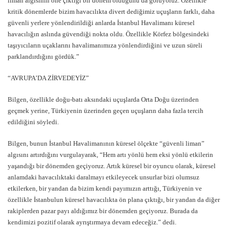
liman algısının öne çıktığı bir dönem olduğunu da görüyoruz. Özellikle
kritik dönemlerde bizim havacılıkta divert dediğimiz uçuşların farklı, daha
güvenli yerlere yönlendirildiği anlarda İstanbul Havalimanı küresel
havacılığın aslında güvendiği nokta oldu. Özellikle Körfez bölgesindeki
taşıyıcıların uçaklarını havalimanımıza yönlendirdiğini ve uzun süreli
parklandırdığını gördük.”
“AVRUPA’DA ZİRVEDEYİZ”
Bilgen, özellikle doğu-batı aksındaki uçuşlarda Orta Doğu üzerinden
geçmek yerine, Türkiyenin üzerinden geçen uçuşların daha fazla tercih
edildiğini söyledi.
Bilgen, bunun İstanbul Havalimanının küresel ölçekte “güvenli liman”
algısını artırdığını vurgulayarak, “
Hem artı yönlü hem eksi yönlü etkilerin
yaşandığı bir dönemden geçiyoruz. Artık küresel bir oyuncu olarak, küresel
anlamdaki havacılıktaki daralmayı etkileyecek unsurlar bizi olumsuz
etkilerken, bir yandan da bizim kendi payımızın arttığı, Türkiyenin ve
özellikle İstanbulun küresel havacılıkta ön plana çıktığı, bir yandan da diğer
rakiplerden pazar payı aldığımız bir dönemden geçiyoruz. Burada da
kendimizi pozitif olarak ayrıştırmaya devam edeceğiz.
” dedi.