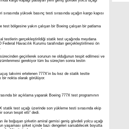
asında kargo kapağı patlayan yeni geniş gövdeli yolcu uçağı
ri sırasında yüksek basınç testi sırasında uçağın kargo kapısı
e test bölgesine yakın çalışan bir Boeing çalışan bir patlama
testlerin gerçekleştirildiği statik test uçağında meydana
 Federal Havacılık Kurumu tarafından gerçekleştirilmesi ön
.
 sürecinden geçirilerek sorunun ne olduğunun tespit edilmesi ve
zümlenmesi gerekiyor tüm bu süreçten sonra testin
çuş takvimi ertelenen 777X’in bu kez de statik testte
bir nokta olarak görülüyor.
asında bir açıklama yaparak Boeing 777X test programının
statik test uçağı üzerinde son yükleme testi sırasında ekip
r sorun tespit etti” dedi.
ı ile boğuşan şirketin amiral gemisi geniş gövdeli yolcu uçağı
un yaşaması şirket içinde bazı dengeleri sarsabilecek boyutta