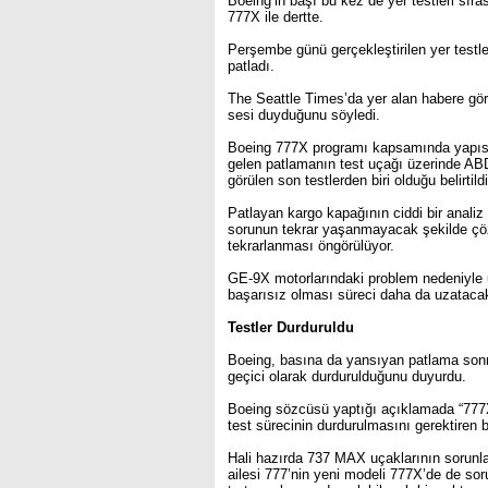
Boeing’in başı bu kez de yer testleri sır
777X ile dertte.
Perşembe günü gerçekleştirilen yer testle
patladı.
The Seattle Times’da yer alan habere gör
sesi duyduğunu söyledi.
Boeing 777X programı kapsamında yapısal 
gelen patlamanın test uçağı üzerinde ABD
görülen son testlerden biri olduğu belirtildi
Patlayan kargo kapağının ciddi bir analiz
sorunun tekrar yaşanmayacak şekilde çö
tekrarlanması öngörülüyor.
GE-9X motorlarındaki problem nedeniyle u
başarısız olması süreci daha da uzatacak 
Testler Durduruldu
Boeing, basına da yansıyan patlama sonr
geçici olarak durdurulduğunu duyurdu.
Boeing sözcüsü yaptığı açıklamada “777X 
test sürecinin durdurulmasını gerektiren bi
Hali hazırda 737 MAX uçaklarının sorunlar
ailesi 777’nin yeni modeli 777X’de de sor