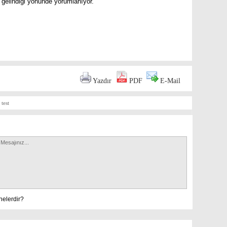
 gelindiği yönünde yorumlanıyor.
are
Yazdır
PDF
E-Mail
test
nelerdir?