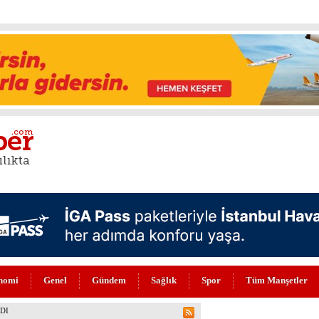
nomi
Genel
Gündem
Sağlık
Spor
Tüm Manşetler
 ZEKA DEVRİMİ