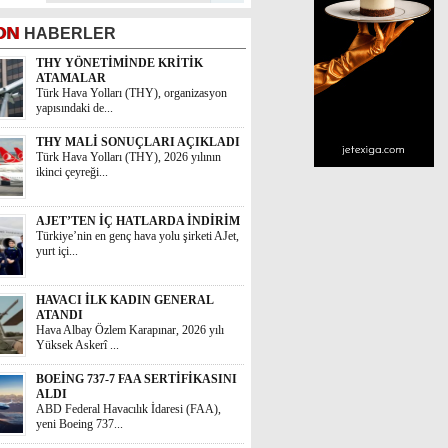
ON
HABERLER
THY YÖNETİMİNDE KRİTİK
ATAMALAR
Türk Hava Yolları (THY), organizasyon
yapısındaki de...
THY MALİ SONUÇLARI AÇIKLADI
Türk Hava Yolları (THY), 2026 yılının
ikinci çeyreği...
AJET’TEN İÇ HATLARDA İNDİRİM
Türkiye’nin en genç hava yolu şirketi AJet,
yurt içi...
HAVACI İLK KADIN GENERAL
ATANDI
Hava Albay Özlem Karapınar, 2026 yılı
Yüksek Askerî ...
BOEİNG 737-7 FAA SERTİFİKASINI
ALDI
ABD Federal Havacılık İdaresi (FAA),
yeni Boeing 737...