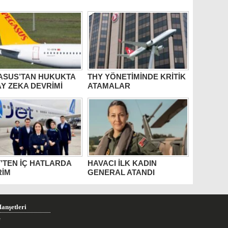
ASUS’TAN HUKUKTA
THY YÖNETİMİNDE KRİTİK
Y ZEKA DEVRİMİ
ATAMALAR
’TEN İÇ HATLARDA
HAVACI İLK KADIN
RİM
GENERAL ATANDI
anşetleri
e