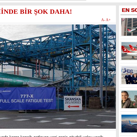
EN
S
İNDE BİR ŞOK DAHA!
A-
A+