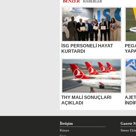
BENZER
HABERLER
İSG PERSONELİ HAYAT
PEG
KURTARDI
YAPA
THY MALİ SONUÇLARI
AJET
AÇIKLADI
İNDİ
İletişim
Gazete M
Künye
Sitene Ekl