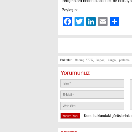
tartışmalara neden olabilecek bir noktaya
Paylaşın:
Facebook
Twitter
LinkedIn
Email
Sh
Etiketler:
Boeing 777X
,
kapak
,
kargo
,
patlama
,
Yorumunuz
Konu hakkındaki görüşleriniz 