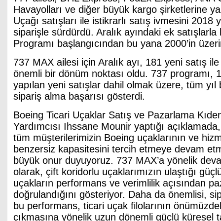
Havayolları ve diğer büyük kargo şirketlerine y
Uçağı satışları ile istikrarlı satış ivmesini 2018 
siparişle sürdürdü. Aralık ayındaki ek satışlarla b
Programı başlangıcından bu yana 2000’in üzerin
737 MAX ailesi için Aralık ayı, 181 yeni satış ile
önemli bir dönüm noktası oldu. 737 programı, 
yapılan yeni satışlar dahil olmak üzere, tüm yı
sipariş alma başarısı gösterdi.
Boeing Ticari Uçaklar Satış ve Pazarlama Kıde
Yardımcısı Ihssane Mounir yaptığı açıklamada,
tüm müşterilerimizin Boeing uçaklarının ve hiz
benzersiz kapasitesini tercih etmeye devam etm
büyük onur duyuyoruz. 737 MAX’a yönelik dev
olarak, çift koridorlu uçaklarımızın ulaştığı güç
uçakların performans ve verimlilik açısından paza
doğrulandığını gösteriyor. Daha da önemlisi, sipa
bu performans, ticari uçak filolarının önümüzdek
çıkmasına yönelik uzun dönemli güçlü küresel