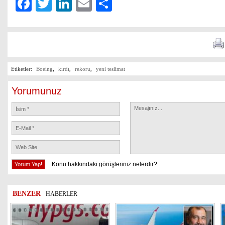
Facebook
Twitter
LinkedIn
Email
Share
Etiketler:
Boeing
,
kırdı
,
rekoru
,
yeni teslimat
Yorumunuz
Konu hakkındaki görüşleriniz nelerdir?
BENZER
HABERLER