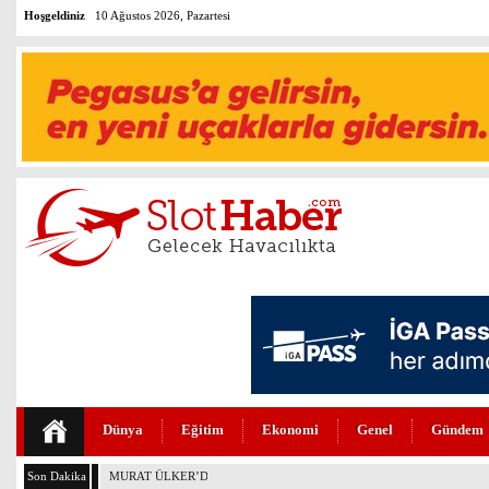
Hoşgeldiniz
10 Ağustos 2026, Pazartesi
Dünya
Eğitim
Ekonomi
Genel
Gündem
Son Dakika
MURAT ÜLKER’DEN THY’NİN DÖNÜŞÜM HİKAYESİNE ÖVGÜ