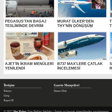
PEGASUS’TAN BAGAJ
MURAT ÜLKER’DEN
T
TESLİMİNDE DEVRİM
THY’NİN DÖNÜŞÜM
HİKAYESİNE ÖVGÜ
AJET’İN İKRAM MENÜLERİ
B737 MAX’LERE ÇATLAK
S
YENİLENDİ
İNCELEMESİ
İletişim
Gazete Manşetleri
Künye
Sitene Ekle
Giriş
Kayıt Ol
© 2017
Slot Haber
Tüm Hakları Saklıdır ~ İzinsiz ve kaynak gösterilmeden yayınlanamaz.