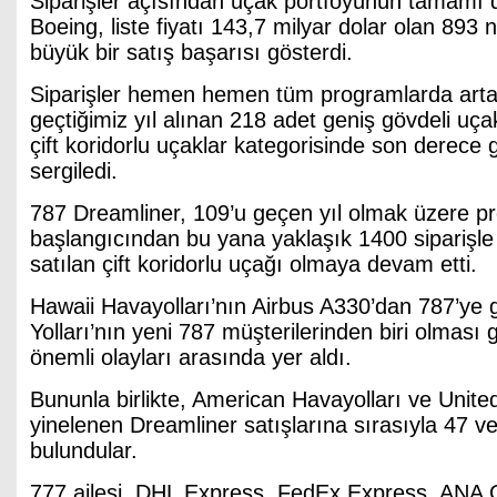
Siparişler açısından uçak portföyünün tamamı d
Boeing, liste fiyatı 143,7 milyar dolar olan 893 n
büyük bir satış başarısı gösterdi.
Siparişler hemen hemen tüm programlarda artar
geçtiğimiz yıl alınan 218 adet geniş gövdeli uçak s
çift koridorlu uçaklar kategorisinde son derece 
sergiledi.
787 Dreamliner, 109’u geçen yıl olmak üzere p
başlangıcından bu yana yaklaşık 1400 siparişle t
satılan çift koridorlu uçağı olmaya devam etti.
Hawaii Havayolları’nın Airbus A330’dan 787’ye 
Yolları’nın yeni 787 müşterilerinden biri olması g
önemli olayları arasında yer aldı.
Bununla birlikte, American Havayolları ve Unite
yinelenen Dreamliner satışlarına sırasıyla 47 v
bulundular.
777 ailesi, DHL Express, FedEx Express, ANA 