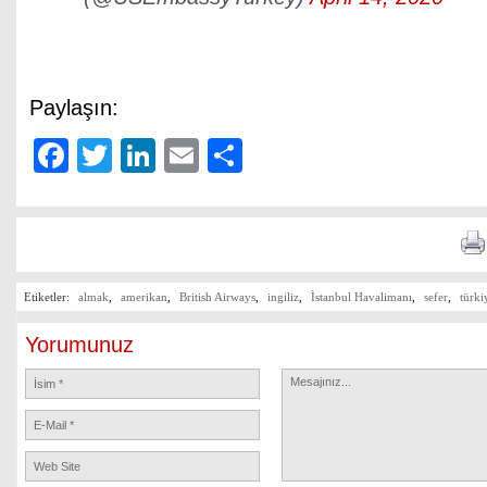
Paylaşın:
Facebook
Twitter
LinkedIn
Email
Share
Etiketler:
almak
,
amerikan
,
British Airways
,
ingiliz
,
İstanbul Havalimanı
,
sefer
,
türki
Yorumunuz