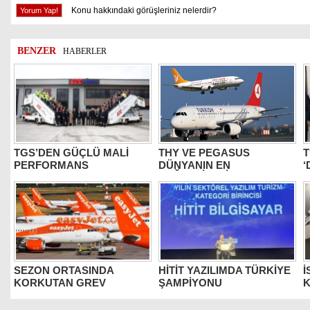
Konu hakkındaki görüşleriniz nelerdir?
BENZER
HABERLER
TGS’DEN GÜÇLÜ MALİ
THY VE PEGASUS
T
PERFORMANS
DÜNYANIN EN
‘
DEĞERLİLERİ ARASINDA
B
SEZON ORTASINDA
HİTİT YAZILIMDA TÜRKİYE
İ
KORKUTAN GREV
ŞAMPİYONU
K