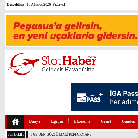
Hoşgeldiniz
10 Ağustos 2026, Pazartesi
Dünya
Eğitim
Ekonomi
Genel
Gündem
Son Dakika
THY VE PEGASUS DÜNYANIN EN DEĞERLİLERİ ARASINDA