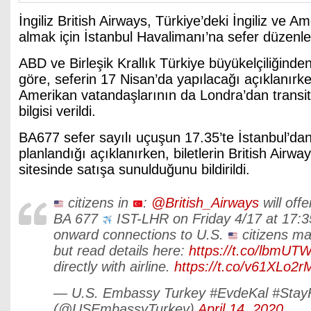
İngiliz British Airways, Türkiye’deki İngiliz ve A
almak için İstanbul Havalimanı’na sefer düzenl
ABD ve Birleşik Krallık Türkiye büyükelçiliğind
göre, seferin 17 Nisan’da yapılacağı açıklanır
Amerikan vatandaşlarının da Londra’dan transi
bilgisi verildi.
BA677 sefer sayılı uçuşun 17.35’te İstanbul’d
planlandığı açıklanırken, biletlerin British Airway
sitesinde satışa sunulduğunu bildirildi.
citizens in
:
@British_Airways
will offe
BA 677
IST-LHR on Friday 4/17 at 17:3
onward connections to U.S.
citizens ma
but read details here:
https://t.co/lbmUT
directly with airline.
https://t.co/v61XLo2r
— U.S. Embassy Turkey #EvdeKal #Sta
(@USEmbassyTurkey)
April 14, 2020