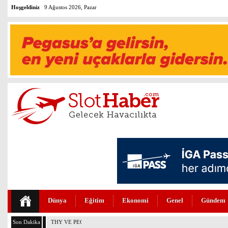
Hoşgeldiniz
9 Ağustos 2026, Pazar
Dünya
Eğitim
Ekonomi
Genel
Gündem
Son Dakika
THY VE PEGASUS DÜNYANIN EN DEĞERLİLERİ ARASINDA