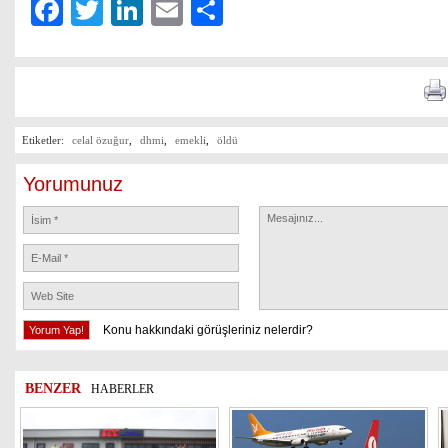
Facebook
Twitter
LinkedIn
Email
Share
Etiketler:
celal özuğur
,
dhmi
,
emekli
,
öldü
Yorumunuz
Konu hakkındaki görüşleriniz nelerdir?
BENZER
HABERLER