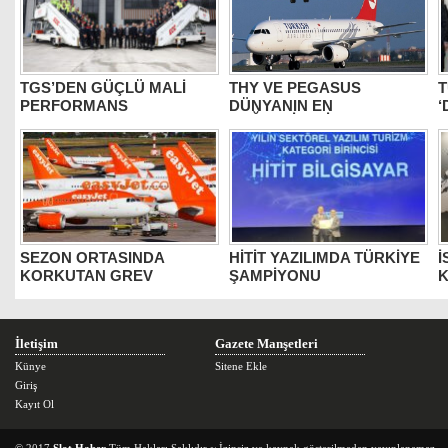
TGS’DEN GÜÇLÜ MALİ
THY VE PEGASUS
T
PERFORMANS
DÜNYANIN EN
‘
DEĞERLİLERİ ARASINDA
B
SEZON ORTASINDA
HİTİT YAZILIMDA TÜRKİYE
İ
KORKUTAN GREV
ŞAMPİYONU
K
İletişim
Gazete Manşetleri
Künye
Sitene Ekle
Giriş
Kayıt Ol