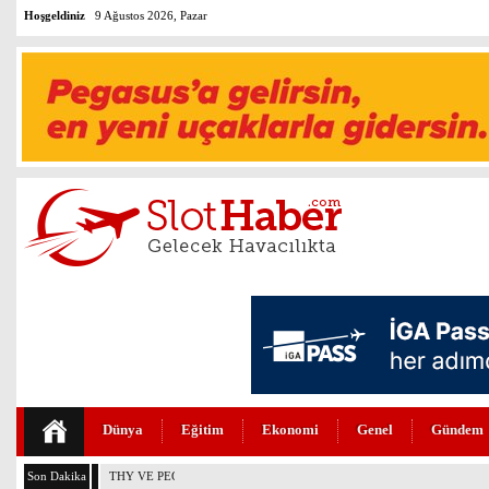
Hoşgeldiniz
9 Ağustos 2026, Pazar
Dünya
Eğitim
Ekonomi
Genel
Gündem
Son Dakika
THY VE PEGASUS DÜNYANIN EN DEĞERLİLERİ ARASINDA