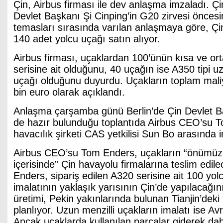
Çin, Airbus firması ile dev anlaşma imzaladı. Ç
Devlet Başkanı Şi Cinping’in G20 zirvesi öncesi
temasları sırasında varılan anlaşmaya göre, Çi
140 adet yolcu uçağı satın alıyor.
Airbus firması, uçaklardan 100’ünün kısa ve ort
serisine ait olduğunu, 40 uçağın ise A350 tipi uz
uçağı olduğunu duyurdu. Uçakların toplam maliy
bin euro olarak açıklandı.
Anlaşma çarşamba günü Berlin’de Çin Devlet Ba
de hazır bulunduğu toplantıda Airbus CEO’su T
havacılık şirketi CAS yetkilisi Sun Bo arasında 
Airbus CEO’su Tom Enders, uçakların “önümüzd
içerisinde” Çin havayolu firmalarına teslim edile
Enders, sipariş edilen A320 serisine ait 100 yol
imalatının yaklaşık yarısının Çin’de yapılacağını 
üretimi, Pekin yakınlarında bulunan Tianjin’dek
planlıyor. Uzun menzilli uçakların imalatı ise A
Ancak uçaklarda kullanılan parçalar giderek da