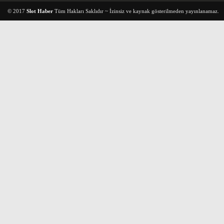
© 2017
Slot Haber
Tüm Hakları Saklıdır ~ İzinsiz ve kaynak gösterilmeden yayınlanamaz.