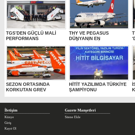
TGS’DEN GÜÇLÜ MALİ
THY VE PEGASUS
T
PERFORMANS
DÜNYANIN EN
‘
DEĞERLİLERİ ARASINDA
B
SEZON ORTASINDA
HİTİT YAZILIMDA TÜRKİYE
İ
KORKUTAN GREV
ŞAMPİYONU
K
İletişim
Gazete Manşetleri
Künye
Sitene Ekle
Giriş
Kayıt Ol