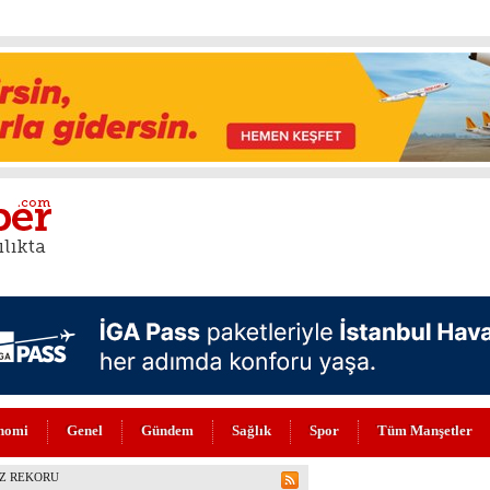
nomi
Genel
Gündem
Sağlık
Spor
Tüm Manşetler
NİLENDİ