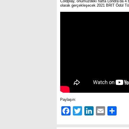
Coldplay, önümüzdeki hafta Londra’da 4 
olarak gerçekleşecek 2021 BRIT Ödül Tören
Paylaşın:
Facebook
Twitter
LinkedIn
Email
Sh