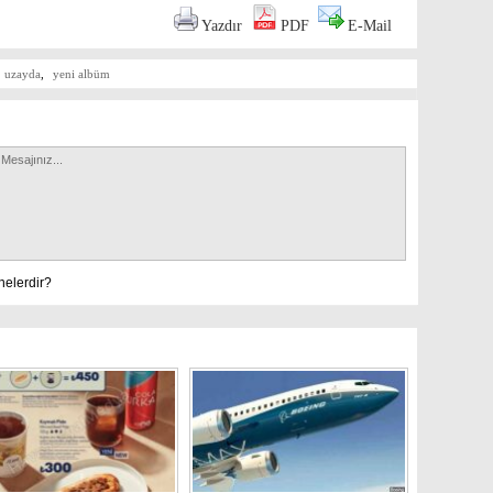
Yazdır
PDF
E-Mail
uzayda
,
yeni albüm
nelerdir?