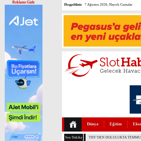
Reklamı Gizle
Hoşgeldiniz
7 Ağustos 2026, Hayırlı Cumalar
Dünya
Eğitim
Eko
Son Dakika
AJET’İN İKRAM MENÜLERİ YE