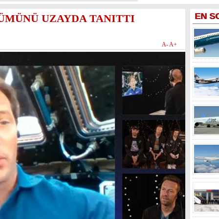
EN
S
ÜMÜNÜ UZAYDA TANITTI
A-
A+