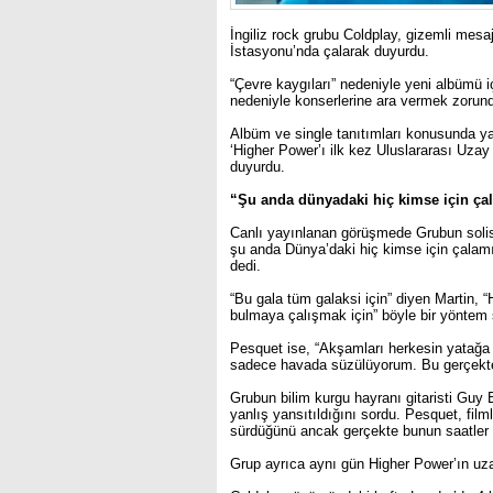
İngiliz rock grubu Coldplay, gizemli mesaj
İstasyonu’nda çalarak duyurdu.
“Çevre kaygıları” nedeniyle yeni albümü 
nedeniyle konserlerine ara vermek zorunda
Albüm ve single tanıtımları konusunda yara
‘Higher Power’ı ilk kez Uluslararası Uza
duyurdu.
“Şu anda dünyadaki hiç kimse için ça
Canlı yayınlanan görüşmede Grubun solis
şu anda Dünya’daki hiç kimse için çalamı
dedi.
“Bu gala tüm galaksi için” diyen Martin, “
bulmaya çalışmak için” böyle bir yöntem seç
Pesquet ise, “Akşamları herkesin yatağa 
sadece havada süzülüyorum. Bu gerçekte
Grubun bilim kurgu hayranı gitaristi Guy
yanlış yansıtıldığını sordu. Pesquet, fil
sürdüğünü ancak gerçekte bunun saatler 
Grup ayrıca aynı gün Higher Power’ın uza