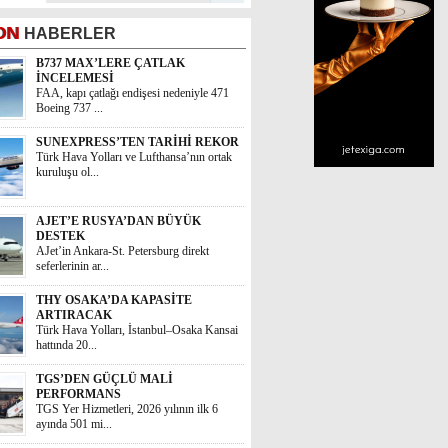
ON
HABERLER
B737 MAX’LERE ÇATLAK
İNCELEMESİ
FAA, kapı çatlağı endişesi nedeniyle 471
Boeing 737 ...
SUNEXPRESS’TEN TARİHİ REKOR
Türk Hava Yolları ve Lufthansa’nın ortak
kuruluşu ol...
AJET’E RUSYA’DAN BÜYÜK
DESTEK
AJet’in Ankara-St. Petersburg direkt
seferlerinin ar...
THY OSAKA’DA KAPASİTE
ARTIRACAK
Türk Hava Yolları, İstanbul–Osaka Kansai
hattında 20...
TGS’DEN GÜÇLÜ MALİ
PERFORMANS
TGS Yer Hizmetleri, 2026 yılının ilk 6
ayında 501 mi...