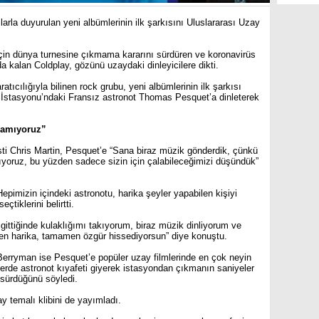
larla duyurulan yeni albümlerinin ilk şarkısını Uluslararası Uzay
için dünya turnesine çıkmama kararını sürdüren ve koronavirüs
 kalan Coldplay, gözünü uzaydaki dinleyicilere dikti.
tıcılığıyla bilinen rock grubu, yeni albümlerinin ilk şarkısı
y İstasyonu’ndaki Fransız astronot Thomas Pesquet’a dinleterek
lamıyoruz”
ti Chris Martin, Pesquet’e “Sana biraz müzik gönderdik, çünkü
yoruz, bu yüzden sadece sizin için çalabileceğimizi düşündük”
Hepimizin içindeki astronotu, harika şeyler yapabilen kişiyi
tiklerini belirtti.
gittiğinde kulaklığımı takıyorum, biraz müzik dinliyorum ve
n harika, tamamen özgür hissediyorsun” diye konuştu.
 Berryman ise Pesquet’e popüler uzay filmlerinde en çok neyin
mlerde astronot kıyafeti giyerek istasyondan çıkmanın saniyeler
sürdüğünü söyledi.
y temalı klibini de yayımladı.