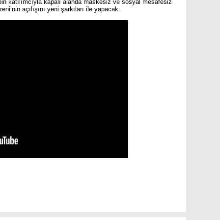
bin katılımcıyla kapalı alanda maskesiz ve sosyal mesafesiz
i’nin açılışını yeni şarkıları ile yapacak.
are