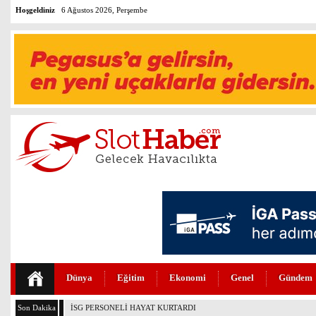
Hoşgeldiniz
6 Ağustos 2026, Perşembe
Dünya
Eğitim
Ekonomi
Genel
Gündem
Son Dakika
İSG PERSONELİ HAYAT KURTARDI