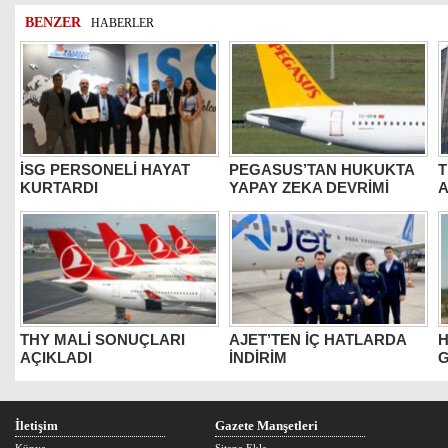
BENZER
HABERLER
İSG PERSONELİ HAYAT
PEGASUS’TAN HUKUKTA
T
KURTARDI
YAPAY ZEKA DEVRİMİ
THY MALİ SONUÇLARI
AJET’TEN İÇ HATLARDA
H
AÇIKLADI
İNDİRİM
G
İletişim
Gazete Manşetleri