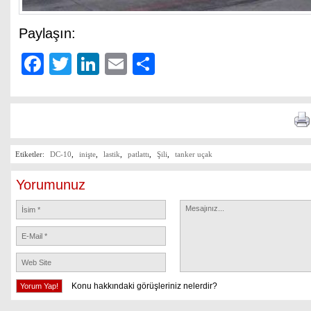
Paylaşın:
Facebook
Twitter
LinkedIn
Email
Share
Etiketler:
DC-10
,
inişte
,
lastik
,
patlattı
,
Şili
,
tanker uçak
Yorumunuz
Konu hakkındaki görüşleriniz nelerdir?