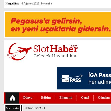
Hoşgeldiniz
6 Ağustos 2026, Perşembe
Dünya
Eğitim
Ekonomi
Genel
Gündem
Son Dakika
PEGASUS’TAN HUKUKTA YAPAY ZEKA DEVRİMİ