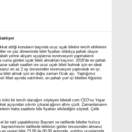
atılıyor
at ettiği konuların başında ucuz uçak biletini tercih ettiklerini
tiller ve yaz döneminde bilet fiyatları oldukça pahalı oluyor.
 sabah yerine akşam uçuşlarına rezervasyon yapmalarını
 cuma günleri uçak bileti almaktan kaçının. 2018’de en pahalı
 Pazar sabah saatleri ise ucuz uçak bileti bulmak için en ideal
rsanız en az 2 ay öncesinden rezervasyon yaptırarak en iyi
şına bilet almak için en doğru zaman Ocak ayı. Yaptığımız
eri Mart ayında satılırken, en pahalı yurt içi biletleri Ağustos
k kötü bir tercih olacağını söyleyen biletall.com CEO’su Yaşar
hat açışından sıkıntı çıkaracağının altını çizdi. Zamanlamanın
rin hatta saatlerin bile fiyatları etkilediğini söyledi. Çelik
l bir tatil yapabilirsiniz.Bayram ve tatillerde biletler hızlıca
i bayram/resmi tatillerde biletinizi günler öncesinden almanız
a en uygun bilet 23.00 ile 00.00 arasında, yurtdışı uçuşlarında