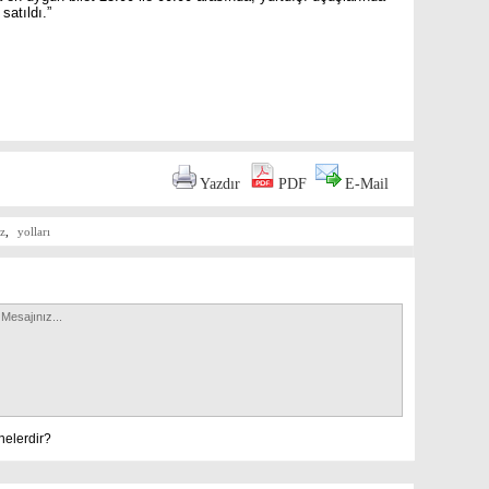
satıldı.”
are
Yazdır
PDF
E-Mail
z
,
yolları
nelerdir?