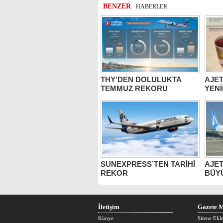
BENZER
HABERLER
THY’DEN DOLULUKTA
AJET
TEMMUZ REKORU
YENİ
SUNEXPRESS’TEN TARİHİ
AJET
REKOR
BÜY
İletişim
Gazete M
Künye
Sitene Ekl