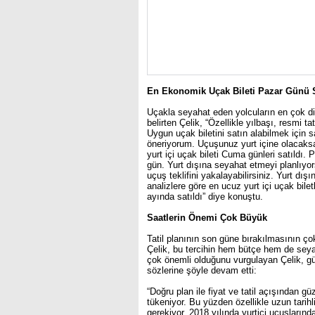
En Ekonomik Uçak Bileti Pazar Günü S
Uçakla seyahat eden yolcuların en çok dikk
belirten Çelik, “Özellikle yılbaşı, resmi ta
Uygun uçak biletini satın alabilmek için
öneriyorum. Uçuşunuz yurt içine olacaksa
yurt içi uçak bileti Cuma günleri satıldı.
gün. Yurt dışına seyahat etmeyi planlıyo
uçuş teklifini yakalayabilirsiniz. Yurt dı
analizlere göre en ucuz yurt içi uçak biletl
ayında satıldı” diye konuştu.
Saatlerin Önemi Çok Büyük
Tatil planının son güne bırakılmasının ço
Çelik, bu tercihin hem bütçe hem de seya
çok önemli olduğunu vurgulayan Çelik, günle
sözlerine şöyle devam etti:
“Doğru plan ile fiyat ve tatil açışından güze
tükeniyor. Bu yüzden özellikle uzun tarihl
gerekiyor. 2018 yılında yurtiçi uçuşlarınd