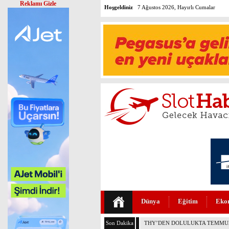
Reklamı Gizle
Hoşgeldiniz
7 Ağustos 2026, Hayırlı Cumalar
Dünya
Eğitim
Eko
Son Dakika
AJET’İN İKRAM MENÜLERİ YE