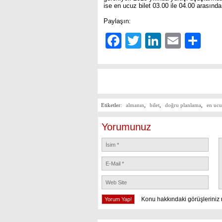
ise en ucuz bilet 03.00 ile 04.00 arasında 
Paylaşın:
Facebook
Twitter
LinkedIn
Email
Sh
Etiketler:
almanın
,
bilet
,
doğru planlama
,
en ucu
Yorumunuz
Konu hakkındaki görüşleriniz 