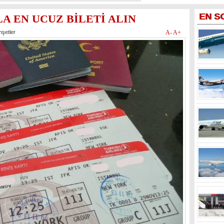
EN
S
 EN UCUZ BİLETİ ALIN
şetler
A-
A+