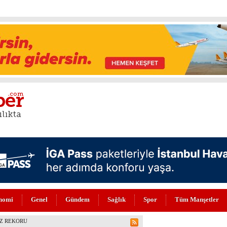
nomi
Genel
Gündem
Sağlık
Spor
Tüm Manşetler
NİLENDİ