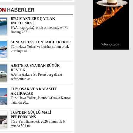
ON
HABERLER
B737 MAX’LERE ÇATLAK
İNCELEMESİ
FAA, kapı çatlağı endişesi nedeniyle 471
Boeing 737 ...
SUNEXPRESS’TEN TARİHİ REKOR
Türk Hava Yolları ve Lufthansa’nın ortak
kuruluşu ol...
AJET’E RUSYA’DAN BÜYÜK
DESTEK
AJet’in Ankara-St. Petersburg direkt
seferlerinin ar...
THY OSAKA’DA KAPASİTE
ARTIRACAK
Türk Hava Yolları, İstanbul–Osaka Kansai
hattında 20...
TGS’DEN GÜÇLÜ MALİ
PERFORMANS
TGS Yer Hizmetleri, 2026 yılının ilk 6
ayında 501 mi...