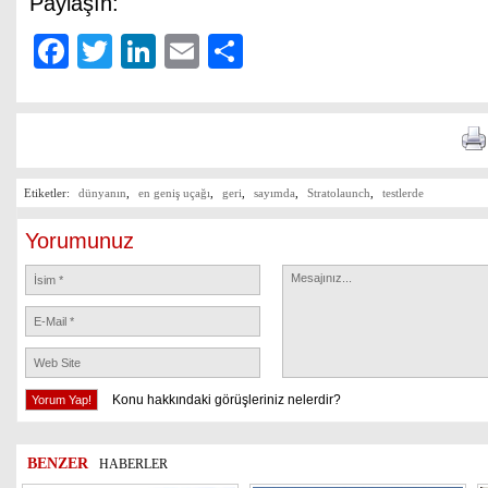
Paylaşın:
Facebook
Twitter
LinkedIn
Email
Share
Etiketler:
dünyanın
,
en geniş uçağı
,
geri
,
sayımda
,
Stratolaunch
,
testlerde
Yorumunuz
Konu hakkındaki görüşleriniz nelerdir?
BENZER
HABERLER