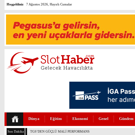
Hoşgeldiniz
7 Ağustos 2026, Hayırlı Cumalar
Dünya
Eğitim
Ekonomi
Genel
Gündem
Son Dakika
THY VE PEGASUS DÜNYANIN EN DEĞERLİLERİ ARASINDA