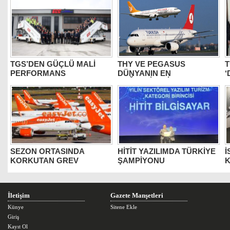
TGS’DEN GÜÇLÜ MALİ
THY VE PEGASUS
T
PERFORMANS
DÜNYANIN EN
‘
DEĞERLİLERİ ARASINDA
B
SEZON ORTASINDA
HİTİT YAZILIMDA TÜRKİYE
İ
KORKUTAN GREV
ŞAMPİYONU
K
İletişim
Gazete Manşetleri
Künye
Sitene Ekle
Giriş
Kayıt Ol