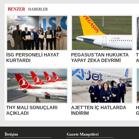
BENZER
HABERLER
İSG PERSONELİ HAYAT
PEGASUS’TAN HUKUKTA
T
KURTARDI
YAPAY ZEKA DEVRİMİ
THY MALİ SONUÇLARI
AJET’TEN İÇ HATLARDA
H
AÇIKLADI
İNDİRİM
G
İletişim
Gazete Manşetleri