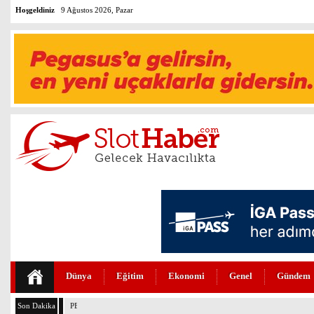
Hoşgeldiniz
9 Ağustos 2026, Pazar
Dünya
Eğitim
Ekonomi
Genel
Gündem
Son Dakika
PEGASUS’TAN HUKUKTA YAPAY ZEKA DEVRİMİ