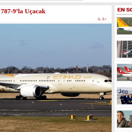
EN
S
 787-9’la Uçacak
A-
A+