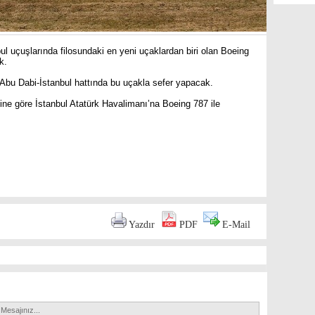
l uçuşlarında filosundaki en yeni uçaklardan biri olan Boeing
k.
 Abu Dabi-İstanbul hattında bu uçakla sefer yapacak.
ine göre İstanbul Atatürk Havalimanı’na Boeing 787 ile
are
Yazdır
PDF
E-Mail