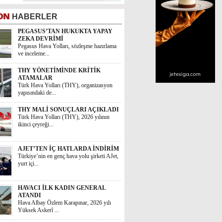
ON
HABERLER
PEGASUS’TAN HUKUKTA YAPAY
ZEKA DEVRİMİ
Pegasus Hava Yolları, sözleşme hazırlama
ve inceleme...
THY YÖNETİMİNDE KRİTİK
ATAMALAR
Türk Hava Yolları (THY), organizasyon
yapısındaki de...
THY MALİ SONUÇLARI AÇIKLADI
Türk Hava Yolları (THY), 2026 yılının
ikinci çeyreği...
AJET’TEN İÇ HATLARDA İNDİRİM
Türkiye’nin en genç hava yolu şirketi AJet,
yurt içi...
HAVACI İLK KADIN GENERAL
ATANDI
Hava Albay Özlem Karapınar, 2026 yılı
Yüksek Askerî ...