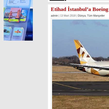
Etihad İstanbul’a Boeing
admin
| 13 Mart 2018 |
Dünya
,
Tüm Manşetler