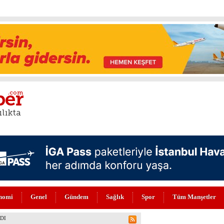
nomi
Genel
Gündem
Sağlık
Spor
Tüm Manşetler
 ZEKA DEVRİMİ