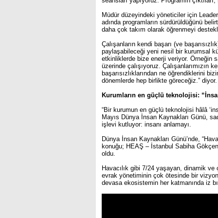
seansları yapıyoruz. Programın çıktıları, b
Müdür düzeyindeki yöneticiler için Leader
adında programların sürdürüldüğünü belirte
daha çok takım olarak öğrenmeyi destekley
Çalışanların kendi başarı (ve başarısızlık
paylaşabileceği yeni nesil bir kurumsal kül
etkinliklerde bize enerji veriyor. Örneğin
üzerinde çalışıyoruz. Çalışanlarımızın ken
başarısızlıklarından ne öğrendiklerini bi
dönemlerde hep birlikte göreceğiz.”
diyor.
Kurumların en güçlü teknolojisi:
“İnsa
“Bir kurumun en güçlü teknolojisi hâlâ ‘i
Mayıs Dünya İnsan Kaynakları Günü, sade
işlevi kutluyor: insanı anlamayı.
Dünya İnsan Kaynakları Günü’nde, “Havac
konuğu; HEAŞ – İstanbul Sabiha Gökçen H
oldu.
Havacılık gibi 7/24 yaşayan, dinamik ve 
evrak yönetiminin çok ötesinde bir vizyon
devasa ekosistemin her katmanında iz bır