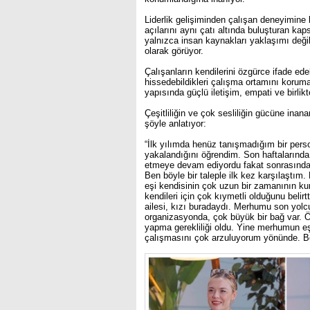
Liderlik gelişiminden çalışan deneyimine 
açılarını aynı çatı altında buluşturan kapsa
yalnızca insan kaynakları yaklaşımı deği
olarak görüyor.
Çalışanların kendilerini özgürce ifade edeb
hissedebildikleri çalışma ortamını korum
yapısında güçlü iletişim, empati ve birl
Çeşitliliğin ve çok sesliliğin gücüne inan
şöyle anlatıyor:
“İlk yılımda henüz tanışmadığım bir pers
yakalandığını öğrendim. Son haftalarında iy
etmeye devam ediyordu fakat sonrasında o
Ben böyle bir taleple ilk kez karşılaşt
eşi kendisinin çok uzun bir zamanının k
kendileri için çok kıymetli olduğunu belirt
ailesi, kızı buradaydı. Merhumu son yolcu
organizasyonda, çok büyük bir bağ var. Ö
yapma gerekliliği oldu. Yine merhumun eş
çalışmasını çok arzuluyorum yönünde. Böy