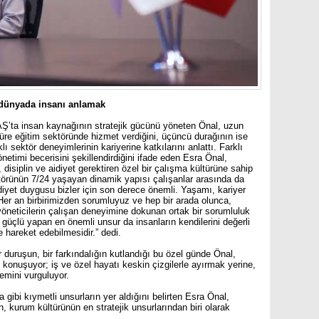
 dünyada insanı anlamak
’ta insan kaynağının stratejik gücünü yöneten Önal, uzun
üre eğitim sektöründe hizmet verdiğini, üçüncü durağının ise
lı sektör deneyimlerinin kariyerine katkılarını anlattı. Farklı
netimi becerisini şekillendirdiğini ifade eden Esra Önal,
disiplin ve aidiyet gerektiren özel bir çalışma kültürüne sahip
törünün 7/24 yaşayan dinamik yapısı çalışanlar arasında da
diyet duygusu bizler için son derece önemli. Yaşamı, kariyer
Her an birbirimizden sorumluyuz ve hep bir arada olunca,
yöneticilerin çalışan deneyimine dokunan ortak bir sorumluluk
güçlü yapan en önemli unsur da insanların kendilerini değerli
e hareket edebilmesidir.”
dedi.
r duruşun, bir farkındalığın kutlandığı bu özel günde Önal,
onuşuyor; iş ve özel hayatı keskin çizgilerle ayırmak yerine,
emini vurguluyor.
gibi kıymetli unsurların yer aldığını belirten Esra Önal,
 kurum kültürünün en stratejik unsurlarından biri olarak