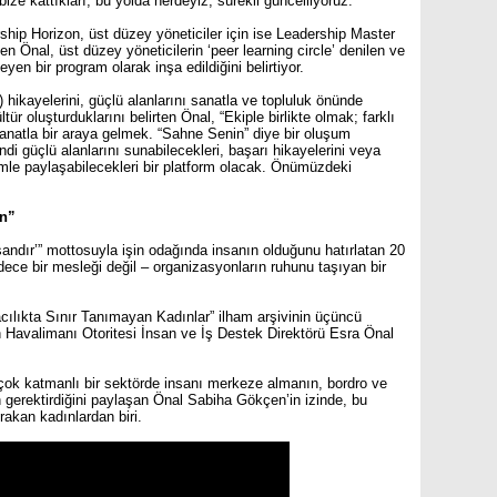
ize kattıkları, bu yolda nerdeyiz, sürekli güncelliyoruz.”
ship Horizon, üst düzey yöneticiler için ise Leadership Master
n Önal, üst düzey yöneticilerin ‘peer learning circle’ denilen ve
en bir program olarak inşa edildiğini belirtiyor.
) hikayelerini, güçlü alanlarını sanatla ve topluluk önünde
tür oluşturduklarını belirten Önal, “
Ekiple birlikte olmak; farklı
 sanatla bir araya gelmek. “Sahne Senin” diye bir oluşum
di güçlü alanlarını sunabilecekleri, başarı hikayelerini veya
zimle paylaşabilecekleri bir platform olacak. Önümüzdeki
n”
nsandır’” mottosuyla işin odağında insanın olduğunu hatırlatan 20
ce bir mesleği değil – organizasyonların ruhunu taşıyan bir
ılıkta Sınır Tanımayan Kadınlar” ilham arşivinin üçüncü
avalimanı Otoritesi İnsan ve İş Destek Direktörü Esra Önal
çok katmanlı bir sektörde insanı merkeze almanın, bordro ve
 gerektirdiğini paylaşan Önal Sabiha Gökçen’in izinde, bu
akan kadınlardan biri.