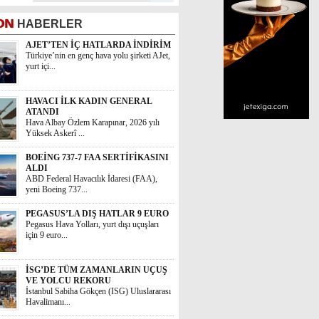
ON
HABERLER
AJET’TEN İÇ HATLARDA İNDİRİM
Türkiye’nin en genç hava yolu şirketi AJet,
yurt içi...
HAVACI İLK KADIN GENERAL
ATANDI
Hava Albay Özlem Karapınar, 2026 yılı
Yüksek Askerî ...
BOEİNG 737-7 FAA SERTİFİKASINI
ALDI
ABD Federal Havacılık İdaresi (FAA),
yeni Boeing 737...
PEGASUS’LA DIŞ HATLAR 9 EURO
Pegasus Hava Yolları, yurt dışı uçuşları
için 9 euro...
İSG’DE TÜM ZAMANLARIN UÇUŞ
VE YOLCU REKORU
İstanbul Sabiha Gökçen (ISG) Uluslararası
Havalimanı...