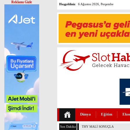
Reklamı Gizle
Hoşgeldiniz
6 Ağustos 2026, Perşembe
Dünya
Eğitim
Eko
Son Dakika
THY MALİ SONUÇLARI AÇIKLA