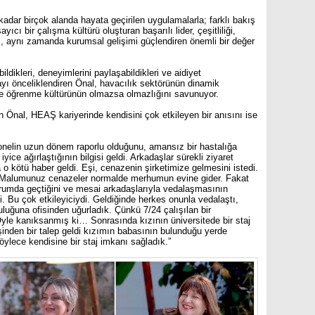
kadar birçok alanda hayata geçirilen uygulamalarla; farklı bakış
yıcı bir çalışma kültürü oluşturan başarılı lider, çeşitliliği,
l, aynı zamanda kurumsal gelişimi güçlendiren önemli bir değer
ildikleri, deneyimlerini paylaşabildikleri ve aidiyet
ayı önceliklendiren Önal, havacılık sektörünün dinamik
ikte öğrenme kültürünün olmazsa olmazlığını savunuyor.
an Önal, HEAŞ kariyerinde kendisini çok etkileyen bir anısını ise
onelin uzun dönem raporlu olduğunu, amansız bir hastalığa
ice ağırlaştığının bilgisi geldi. Arkadaşlar sürekli ziyaret
 kötü haber geldi. Eşi, cenazenin şirketimize gelmesini istedi.
ım. Malumunuz cenazeler normalde merhumun evine gider. Fakat
urumda geçtiğini ve mesai arkadaşlarıyla vedalaşmasının
ti. Bu çok etkileyiciydi. Geldiğinde herkes onunla vedalaştı,
luğuna ofisinden uğurladık. Çünkü 7/24 çalışılan bir
yle kanıksanmış ki… Sonrasında kızının üniversitede bir staj
inden bir talep geldi kızımın babasının bulunduğu yerde
lece kendisine bir staj imkanı sağladık.”