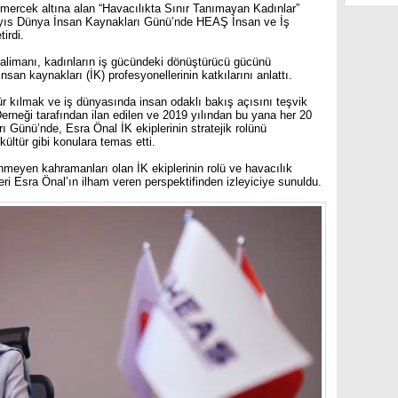
ni mercek altına alan “Havacılıkta Sınır Tanımayan Kadınlar”
ayıs Dünya İnsan Kaynakları Günü’nde HEAŞ İnsan ve İş
irdi.
alimanı, kadınların iş gücündeki dönüştürücü gücünü
nsan kaynakları (İK) profesyonellerinin katkılarını anlattı.
r kılmak ve iş dünyasında insan odaklı bakış açısını teşvik
neği tarafından ilan edilen ve 2019 yılından bu yana her 20
 Günü’nde, Esra Önal İK ekiplerinin stratejik rolünü
kültür gibi konulara temas etti.
meyen kahramanları olan İK ekiplerinin rolü ve havacılık
i Esra Önal’ın ilham veren perspektifinden izleyiciye sunuldu.