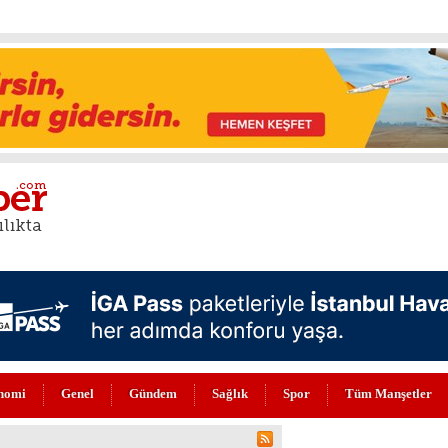
nomi
Genel
Gündem
Sağlık
Spor
Tüm Manşetler
DI