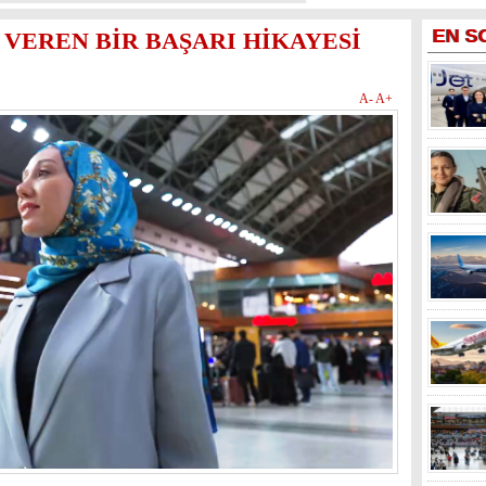
EN
S
 VEREN BİR BAŞARI HİKAYESİ
A-
A+