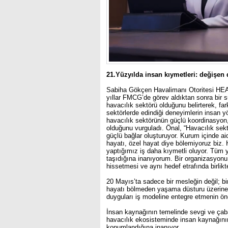
21.Yüzyılda insan kıymetleri: değişen
Sabiha Gökçen Havalimanı Otoritesi HEAŞ
yıllar FMCG’de görev aldıktan sonra bir s
havacılık sektörü olduğunu belirterek, fark
sektörlerde edindiği deneyimlerin insan yö
havacılık sektörünün güçlü koordinasyon, 
olduğunu vurguladı. Önal,
“Havacılık sek
güçlü bağlar oluşturuyor. Kurum içinde ai
hayatı, özel hayat diye bölemiyoruz biz. 
yaptığımız iş daha kıymetli oluyor. Tüm 
taşıdığına inanıyorum. Bir organizasyonu 
hissetmesi ve aynı hedef etrafında birlikt
20 Mayıs’ta sadece bir mesleğin değil; bi
hayatı bölmeden yaşama düsturu üzerine k
duyguları iş modeline entegre etmenin ön
İnsan kaynağının temelinde sevgi ve çaba 
havacılık ekosisteminde insan kaynağının,
konumlandığına inanıyor.