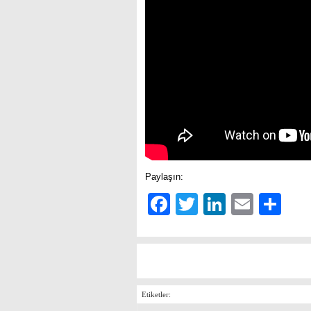
Paylaşın:
Facebook
Twitter
LinkedIn
Email
Sh
Etiketler: